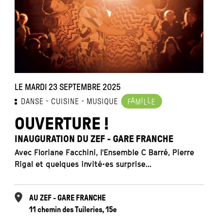
LE MARDI 23 SEPTEMBRE 2025
A
I
L
DANSE
CUISINE
MUSIQUE
F
M
L
E
OUVERTURE !
INAUGURATION DU ZEF - GARE FRANCHE
Avec Floriane Facchini, l'Ensemble C Barré, Pierre
Rigal et quelques invité•es surprise...
AU ZEF - GARE FRANCHE
11 chemin des Tuileries, 15e