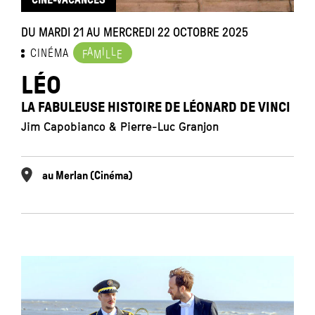
DU MARDI 21 AU MERCREDI 22 OCTOBRE 2025
A
I
L
CINÉMA
F
M
L
E
LÉO
LA FABULEUSE HISTOIRE DE LÉONARD DE VINCI
Jim Capobianco & Pierre-Luc Granjon
au Merlan (Cinéma)