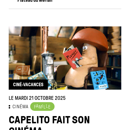
Plateau du Merlan
CINÉ-VACANCES
LE MARDI 21 OCTOBRE 2025
A
I
L
CINÉMA
F
M
L
E
CAPELITO FAIT SON