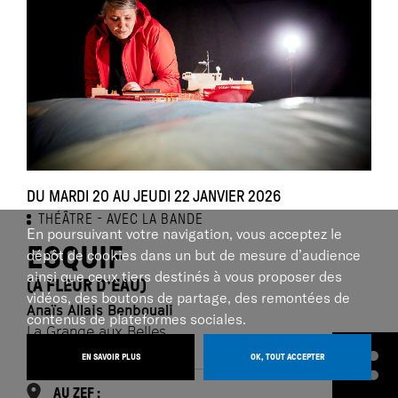
DU MARDI 20 AU JEUDI 22 JANVIER 2026
THÉÂTRE
AVEC LA BANDE
En poursuivant votre navigation, vous acceptez le
ESQUIF
dépôt de cookies dans un but de mesure d’audience
ainsi que ceux tiers destinés à vous proposer des
(À FLEUR D'EAU)
vidéos, des boutons de partage, des remontées de
Anaïs Allais Benbouali
contenus de plateformes sociales.
La Grange aux Belles
EN SAVOIR PLUS
OK, TOUT ACCEPTER
AU ZEF :