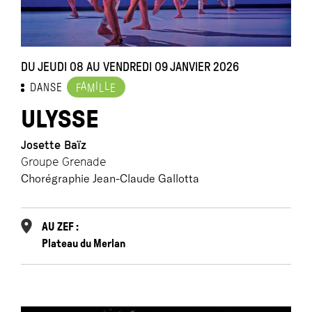
DU JEUDI 08 AU VENDREDI 09 JANVIER 2026
A
I
L
DANSE
F
M
L
E
ULYSSE
Josette Baïz
Groupe Grenade
Chorégraphie Jean-Claude Gallotta
AU ZEF :
Plateau du Merlan