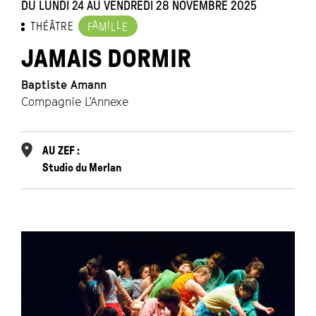
DU LUNDI 24 AU VENDREDI 28 NOVEMBRE 2025
A
I
L
THÉÂTRE
F
M
L
E
JAMAIS DORMIR
Baptiste Amann
Compagnie L’Annexe
AU ZEF :
Studio du Merlan