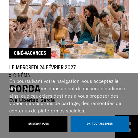
CINÉ-VACANCES
LE MERCREDI 24 FÉVRIER 2027
CINÉMA
En poursuivant votre navigation, vous acceptez le
SORDA
dépôt de cookies dans un but de mesure d’audience
ainsi que ceux tiers destinés à vous proposer des
Eva Libertad García
vidéos, des boutons de partage, des remontées de
contenus de plateformes sociales.
AU ZEF :
EN SAVOIR PLUS
OK, TOUT ACCEPTER
Cinéma du Merlan