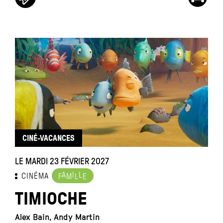
CINÉ-VACANCES
LE MARDI 23 FÉVRIER 2027
A
I
L
CINÉMA
F
M
L
E
TIMIOCHE
Alex Bain, Andy Martin