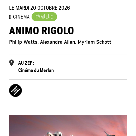
LE MARDI 20 OCTOBRE 2026
A
I
L
CINÉMA
F
M
L
E
ANIMO RIGOLO
Philip Watts, Alexandra Allen, Myriam Schott
AU ZEF :
Cinéma du Merlan