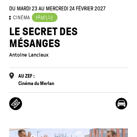
DU MARDI 23 AU MERCREDI 24 FÉVRIER 2027
A
I
L
CINÉMA
F
M
L
E
LE SECRET DES
MÉSANGES
Antoine Lanciaux
AU ZEF :
Cinéma du Merlan