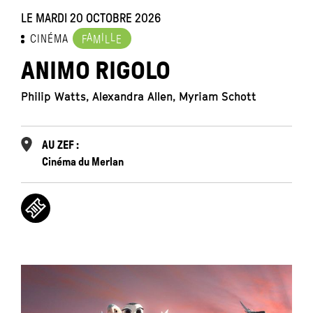
LE MARDI 20 OCTOBRE 2026
A
I
L
CINÉMA
F
M
L
E
ANIMO RIGOLO
Philip Watts, Alexandra Allen, Myriam Schott
AU ZEF :
Cinéma du Merlan