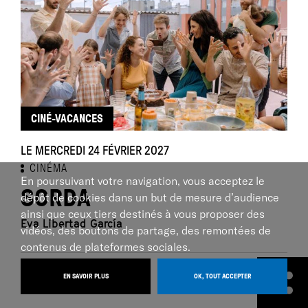
CINÉ-VACANCES
LE MERCREDI 24 FÉVRIER 2027
CINÉMA
En poursuivant votre navigation, vous acceptez le
SORDA
dépôt de cookies dans un but de mesure d’audience
ainsi que ceux tiers destinés à vous proposer des
Eva Libertad García
vidéos, des boutons de partage, des remontées de
contenus de plateformes sociales.
AU ZEF :
EN SAVOIR PLUS
OK, TOUT ACCEPTER
Cinéma du Merlan