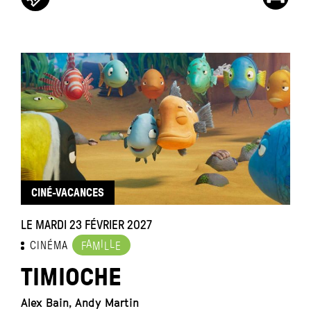
CINÉ-VACANCES
LE MARDI 23 FÉVRIER 2027
A
I
L
CINÉMA
F
M
L
E
TIMIOCHE
Alex Bain, Andy Martin