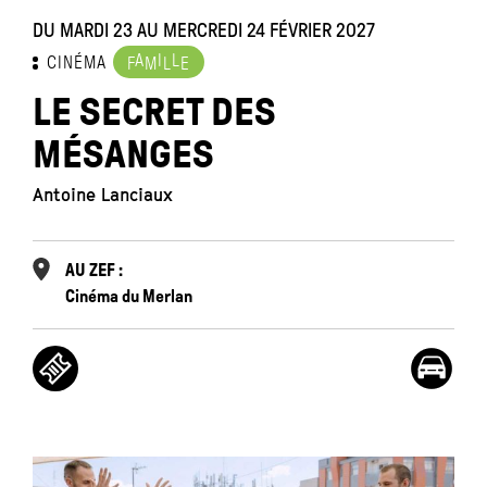
DU MARDI 23 AU MERCREDI 24 FÉVRIER 2027
A
I
L
CINÉMA
F
M
L
E
LE SECRET DES
MÉSANGES
Antoine Lanciaux
AU ZEF :
Cinéma du Merlan