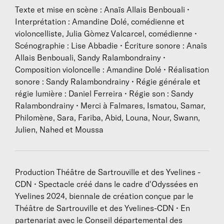
Anaïs Allais Benbouali
Texte et mise en scène : Anaïs Allais Benbouali •
Interprétation : Amandine Dolé, comédienne et
violoncelliste, Julia Gòmez Valcarcel, comédienne •
Scénographie : Lise Abbadie • Écriture sonore : Anaïs
BIOGRAPHIES
Allais Benbouali, Sandy Ralambondrainy •
Composition violoncelle : Amandine Dolé • Réalisation
Anaïs Allais Benbouali
est autrice, metteure en
sonore : Sandy Ralambondrainy • Régie générale et
scène, comédienne et directrice artistique de la
régie lumière : Daniel Ferreira • Régie son : Sandy
compagnie la Grange aux Belles. Formée au
Ralambondrainy • Merci à Falmares, Ismatou, Samar,
Conservatoire de Nantes et à l’Institut des arts et
Philomène, Sara, Fariba, Abid, Louna, Nour, Swann,
diffusion (IAD) en Belgique, elle complète sa
Julien, Nahed et Moussa
formation par des stages mais également par des
résidences de recherche d’écriture à l’étranger
(Québec, Cameroun, Algérie). Elle signe Lubna Cadiot
(x7) en 2012, Le Silence des Chauves-Souris en
Production Théâtre de Sartrouville et des Yvelines -
2015, Au milieu de l’hiver j’ai découvert en moi un
CDN • Spectacle créé dans le cadre d'Odyssées en
invincible été en 2018 (chez Actes-Sud Papiers)
Yvelines 2024, biennale de création conçue par le
et Par la mer (Quitte à être noyées) en 2023 (aux
Théâtre de Sartrouville et des Yvelines-CDN • En
Éditions Koïne). En 2016, elle écrit et interprète W.,
partenariat avec le Conseil départemental des