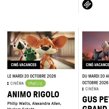
CINÉ-VACANCES
CINÉ-VACANC
LE MARDI 20 OCTOBRE 2026
DU MARDI 20 A
OCTOBRE 2026
A
I
L
CINÉMA
F
M
L
E
CINÉMA
ANIMO RIGOLO
GUS PE
Philip Watts, Alexandra Allen,