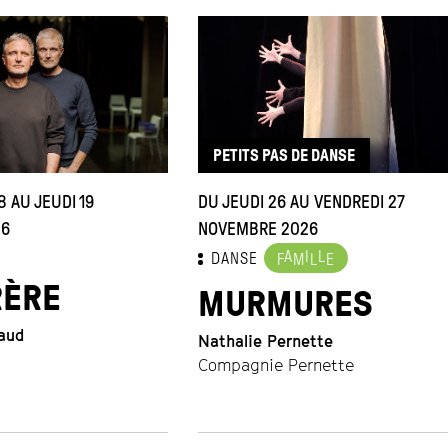
PETITS PAS DE DANSE
 AU JEUDI 19
DU JEUDI 26 AU VENDREDI 27
26
NOVEMBRE 2026
A
I
L
DANSE
F
M
L
E
RÈRE
MURMURES
aud
Nathalie Pernette
Compagnie Pernette