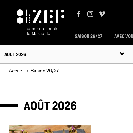
SAISON 26/27
AVEC VO
AOÛT 2026
OCTOBRE 2026
Accueil
Saison 26/27
NOVEMBRE 2026
DÉCEMBRE 2026
JANVIER 2027
FÉVRIER 2027
AOÛT
2026
MARS 2027
AVRIL 2027
MAI 2027