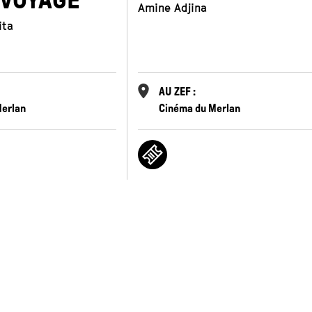
 VOYAGE
Amine Adjina
ita
AU ZEF :
Merlan
Cinéma du Merlan