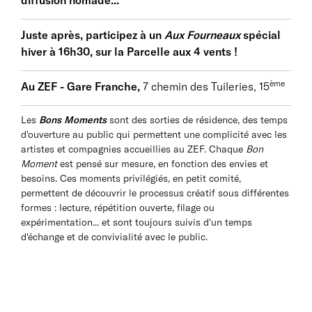
diffusion nomade...
chanteuse et comédienne, diplômée des Arts
décoratifs de Paris section scénographie, partisane
Juste après, participez à un
Aux Fourneaux
spécial
d’un théâtre tout terrain, ClaraLePicard conçoit aussi
hiver à 16h30, sur la Parcelle aux 4 vents !
bien des pièces pour plateaux de théâtre que des
opus plus légers, capables d’investir appartements,
ème
Au ZEF - Gare Franche,
7 chemin des Tuileries, 15
entreprises, écoles ou tout autre espace socio-
culturel pour aborder les sujets qui travaillent notre
Les
Bons Moments
sont des sorties de résidence, des temps
société et expérimenter un commun grâce à la fiction
d'ouverture au public qui permettent une complicité avec les
théâtrale.
artistes et compagnies accueillies au ZEF. Chaque
Bon
Moment
est pensé sur mesure, en fonction des envies et
besoins. Ces moments privilégiés, en petit comité,
permettent de découvrir le processus créatif sous différentes
formes : lecture, répétition ouverte, filage ou
expérimentation... et sont toujours suivis d'un temps
d'échange et de convivialité avec le public.