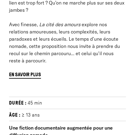
lien est trop fort ? Qu’on ne marche plus sur ses deux
jambes ?
Avec finesse,
La cité des amours
explore nos
relations amoureuses, leurs complexités, leurs
paradoxes et leurs écueils. Le temps d’une écoute
nomade, cette proposition nous invite à prendre du
recul sur le chemin parcouru... et celui qu'il nous
reste à parcourir.
EN SAVOIR PLUS
BIOGRAPHIE
DURÉE :
45 min
Basée à Marseille depuis 2004, volontairement hors
ÂGE :
≥ 13 ans
des grandes routes,
ClaraLePicard
considère la
rencontre avec le public comme le laboratoire d’un
Une fiction documentaire augmentée pour une
autre monde possible. Autrice, metteuse en scène,