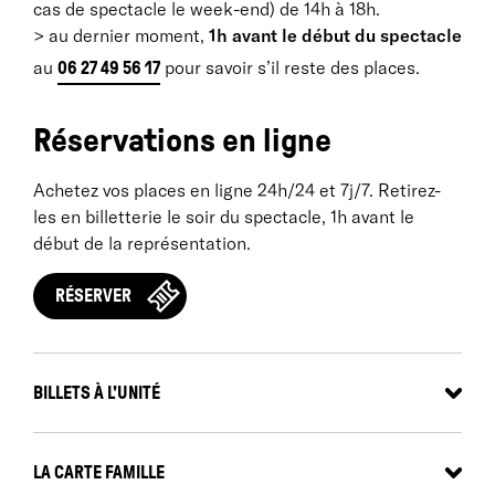
cas de spectacle le week-end) de 14h à 18h.
> au dernier moment,
1h avant le début du spectacle
au
pour savoir s’il reste des places.
06 27 49 56 17
Réservations en ligne
Achetez vos places en ligne 24h/24 et 7j/7. Retirez-
les en billetterie le soir du spectacle, 1h avant le
début de la représentation.
RÉSERVER
BILLETS À L'UNITÉ
Tarif plein
: 18 €
Tarif réduit *
: 12 €
- de 18 ans
: 6 €
LA CARTE FAMILLE