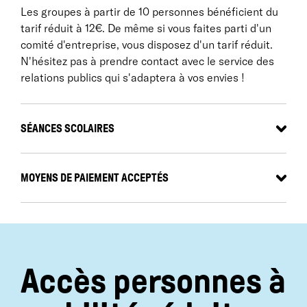
l'accès à la programmation pour toutes et tous. Pour
Les groupes à partir de 10 personnes bénéficient du
y contribuer, ajouter un (ou plusieurs) billets dans
tarif réduit à 12€. De même si vous faites parti d'un
votre panier lors de votre commande sur
comité d'entreprise, vous disposez d'un tarif réduit.
notre
billetterie en ligne
ou par téléphone, auprès de
N'hésitez pas à prendre contact avec le service des
l'équipe du ZEF.
relations publics qui s'adaptera à vos envies !
SÉANCES SCOLAIRES
MOYENS DE PAIEMENT ACCEPTÉS
Par carte bancaire :
au téléphone, sur place ou en ligne sur
lezef.org
Par chèque
: établi à l’ordre de :
LE ZEF - scène nationale de Marseille
Accès personnes à
et envoyé
dans les 5 jours après la réservation
à l’adresse suivante :