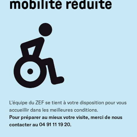
mobilité réduite
LE ZEF - scène nationale de Marseille
Avenue Raimu
CS 70511
13311 Marseille Cedex 14
Mais aussi avec :
Chèque Vacances • Chèque cadeaux Sodexo • Pass
Culture • Chèque Culture Up • E-pass Jeunes • Carte
Collégien de Provence • Chèque cadeau Kadéos
culture • Carte cadeau Kadéos • Pass’Sport Loisirs
Culture
L'équipe du ZEF se tient à votre disposition pour vous
accueillir dans les meilleures conditions.
Pour préparer au mieux votre visite, merci de nous
contacter au 04 91 11 19 20.