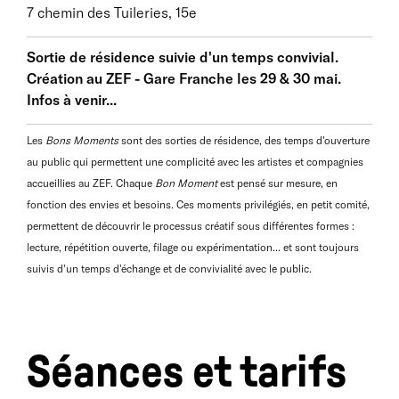
anthropologique et historique, elle enquête sur les
7 chemin des Tuileries, 15e
pratiques culinaires et agricoles et sur comment un
territoire nous nourrit. Au sein de ses créations, la
Sortie de résidence suivie d'un temps convivial.
nourriture est beaucoup plus qu’une expérience
Création au ZEF - Gare Franche les 29 & 30 mai.
gustative. Elle permet d'aborder de manière inédite
Infos à venir...
de nombreux sujets comme l’histoire des lieux, les
relations et interdépendances aux vivants, le vivre
Les
Bons Moments
sont des sorties de résidence, des temps d'ouverture
ensemble, le partage de la terre, la gestion de la
au public qui permettent une complicité avec les artistes et compagnies
ressource en eau, la géographie.
accueillies au ZEF. Chaque
Bon Moment
est pensé sur mesure, en
fonction des envies et besoins. Ces moments privilégiés, en petit comité,
permettent de découvrir le processus créatif sous différentes formes :
lecture, répétition ouverte, filage ou expérimentation... et sont toujours
suivis d'un temps d'échange et de convivialité avec le public.
Séances et tarifs