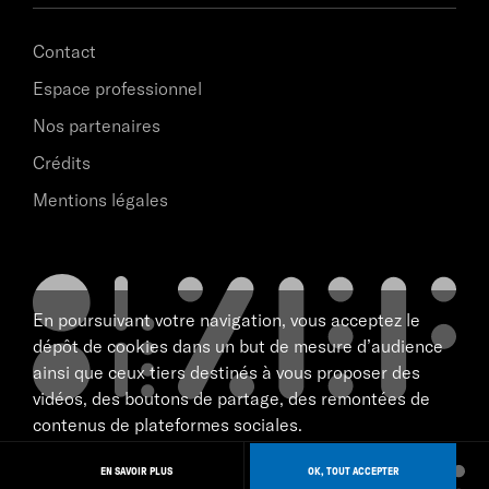
Contact
Espace professionnel
Nos partenaires
Crédits
Mentions légales
En poursuivant votre navigation, vous acceptez le
dépôt de cookies dans un but de mesure d’audience
ainsi que ceux tiers destinés à vous proposer des
vidéos, des boutons de partage, des remontées de
contenus de plateformes sociales.
scène nationale de Marseille
NAVIGATION
tous droits réservé 2026
EN SAVOIR PLUS
OK, TOUT ACCEPTER