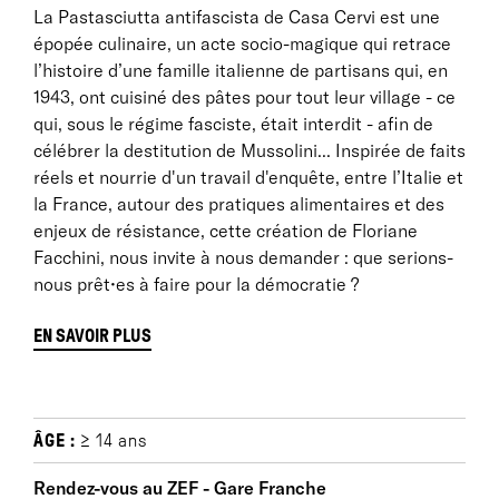
La Pastasciutta antifascista de Casa Cervi est une
épopée culinaire, un acte socio-magique qui retrace
l’histoire d’une famille italienne de partisans qui, en
1943, ont cuisiné des pâtes pour tout leur village - ce
qui, sous le régime fasciste, était interdit - afin de
célébrer la destitution de Mussolini... Inspirée de faits
réels et nourrie d'un travail d'enquête, entre l’Italie et
la France, autour des pratiques alimentaires et des
enjeux de résistance, cette création de Floriane
Facchini, nous invite à nous demander : que serions-
nous prêt•es à faire pour la démocratie ?
EN SAVOIR PLUS
Depuis 2013, les thèmes récurrents du travail de
ÂGE :
≥ 14 ans
Floriane Facchini
sont la notion de territoire et
d'alimentation. Nourrie par une approche
Rendez-vous au ZEF - Gare Franche