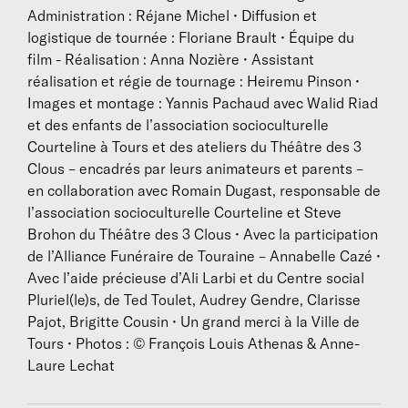
Administration : Réjane Michel • Diffusion et
En 2012, 2014, 2016, à l’invitation de La Colline–
logistique de tournée : Floriane Brault • Équipe du
Théâtre national, de la Biennale jeune public
film - Réalisation : Anna Nozière • Assistant
Odyssées en Yvelines et du Festival international des
réalisation et régie de tournage : Heiremu Pinson •
Arts de Bordeaux Métropole, Anna Nozière écrit et
Images et montage : Yannis Pachaud avec Walid Riad
met en scène
La Petite, Joséphine -les enfants unis
,
et des enfants de l’association socioculturelle
publié chez Actes Sud/Héyoka, et Les Grandes Eaux.
Courteline à Tours et des ateliers du Théâtre des 3
Ces œuvres continuent de creuser, dans des formes
Clous – encadrés par leurs animateurs et parents –
radicalement différentes, des motifs récurrents
en collaboration avec Romain Dugast, responsable de
comme le rôle des fantômes ou la force du collectif.
l’association socioculturelle Courteline et Steve
Elles reçoivent plusieurs prix et bourses d’écriture.
Brohon du Théâtre des 3 Clous • Avec la participation
de l’Alliance Funéraire de Touraine – Annabelle Cazé •
En 2016, elle travaille avec sa compagnie à l’idée de «
Avec l’aide précieuse d’Ali Larbi et du Centre social
ralentir ». Elle souhaite commencer une recherche
Pluriel(le)s, de Ted Toulet, Audrey Gendre, Clarisse
empirique autour des « relations que tissent entre
Pajot, Brigitte Cousin • Un grand merci à la Ville de
eux les morts et les vivants ». Wajdi Mouawad,
Tours • Photos : © François Louis Athenas & Anne-
directeur du Théâtre de La Colline, est le premier à
Laure Lechat
lui proposer un laboratoire « sans obligation de
résultat ». Ce laboratoire a lieu en 2017 et en