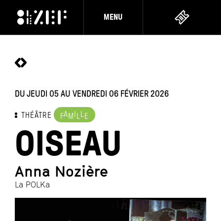
MENU
DU JEUDI 05 AU VENDREDI 06 FÉVRIER 2026
A
I
L
THÉÂTRE
F
M
L
E
OISEAU
Anna Nozière
La POLKa