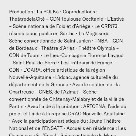
entrainera d’autres. Une douzaine d’artistes y
contribuent, explorant collectivement leur lien à des
Production : La POLKa • Coproductions :
personnes disparues.
ThéâtredelaCité – CDN Toulouse Occitanie • L’Estive
– Scène nationale de Foix et d’Ariège • Le CRPJ72,
Elle crée des formes théâtrales entre 2018 et 2021
réseau jeune public en Sarthe • La Mégisserie –
pour témoigner de la nature et de la vitalité de cette
Scène conventionnée de Saint-Junien • TNBA – CDN
expérience. Ces formes parfois radicalement
de Bordeaux • Théâtre d’Arles • Théâtre Olympia –
différentes portent un titre commun : Esprits. Une
CDN de Tours • Le Lieu-Compagnie Florence Lavaud
équipe artistique se soude, qui confirme une façon
– Saint-Paul-de-Serre • Les Tréteaux de France –
d’être au plateau avec ses chers disparus et engage
CDN • L’OARA, office artistique de la région
de longues discussions avec le public lors d’une série
Nouvelle-Aquitaine • L’iddac, agence culturelle du
de représentations en 2022. Dans ces périodes
département de la Gironde • Avec le soutien de : la
fondatrices s’affirme l’identité artistique de la
Chartreuse – CNES, de l’Azimut – Scène
compagnie.
conventionnée de Châtenay-Malabry et de la ville de
En parallèle et en écho, elle écrit Oiseau, un texte à
Pantin • Avec l’aide à la création : ARTCENA, l’aide au
lire à partir de 9 ans, qui aborde les relations entre
projet et l’aide à la reprise DRAC Nouvelle-Aquitaine
vivants et morts en se plaçant des deux points de
• Avec la participation artistique du : Jeune Théâtre
vue. Elle met en scène Oiseau au ThéâtredelaCité–
National et de l’ENSATT • Accueils en résidence : Les
CDN de Toulouse Occitanie en 2023 avant une
Quinconces & L’Espal - Scène nationale du Mans,