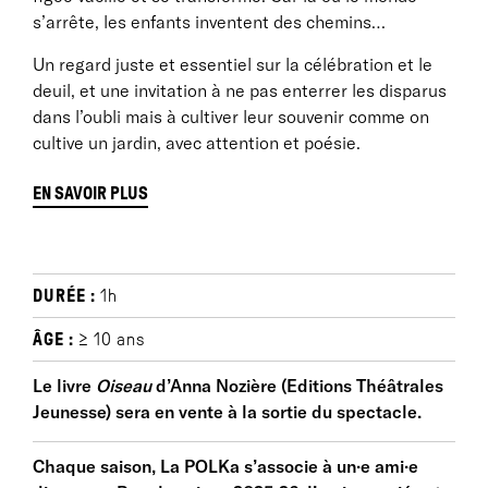
s’arrête, les enfants inventent des chemins…
Un regard juste et essentiel sur la célébration et le
deuil, et une invitation à ne pas enterrer les disparus
dans l’oubli mais à cultiver leur souvenir comme on
cultive un jardin, avec attention et poésie.
EN SAVOIR PLUS
CE QU'IL Y A DE PLUS VIVANT EN NOUS
DURÉE :
1h
« Je travaille depuis 4 ans sur les relations singulières
ÂGE :
≥ 10 ans
et parfois très inventives qu’entretiennent les vivants
avec leurs défunts.
Le livre
Oiseau
d’Anna Nozière (Editions Théâtrales
Jeunesse) sera en vente à la sortie du spectacle.
Quand on commence à parler des personnes qu’on
aime et qui sont décédées, tout le monde a quelque
Chaque saison, La POLKa s’associe à un·e ami·e
chose à dire, à raconter. Nos enfants ne devraient