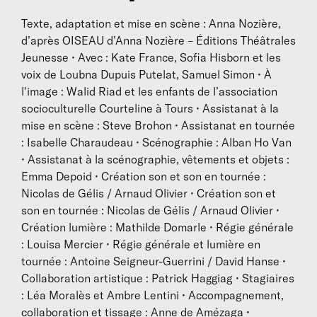
conserve en guise de poursuite (que manipulent des
Texte, adaptation et mise en scène : Anna Nozière,
jeunes assis sur des chaises d’arbitre de tennis, avec
d’après OISEAU d’Anna Nozière – Éditions Théâtrales
des gants de cuisine pour se protéger de la chaleur)...
Jeunesse • Avec : Kate France, Sofia Hisborn et les
sont une première marque de fabrique.
voix de Loubna Dupuis Putelat, Samuel Simon • À
20 ans de troupe amateur plus tard, Anna Nozière
l'image : Walid Riad et les enfants de l’association
écrit
Les Fidèles
- Histoire d’Annie Rozier, sur les
socioculturelle Courteline à Tours • Assistanat à la
fantômes de sa généalogie familiale. Par un
mise en scène : Steve Brohon • Assistanat en tournée
incroyable hasard, le texte est lu par Laurent
: Isabelle Charaudeau • Scénographie : Alban Ho Van
Fréchuret, directeur du Centre dramatique national
• Assistanat à la scénographie, vêtements et objets :
de Sartrouville. C’est le début d’une nouvelle
Emma Depoid • Création son et son en tournée :
aventure. Publiée aux Solitaires Intempestifs,
Nicolas de Gélis / Arnaud Olivier • Création son et
lauréate de l’aide à la création du CNT et du Soutien
son en tournée : Nicolas de Gélis / Arnaud Olivier •
de la SACD à l’auteur, Anna Nozière met en scène
Création lumière : Mathilde Domarle • Régie générale
son texte au Théâtre national de Bordeaux en 2010.
: Louisa Mercier • Régie générale et lumière en
Le spectacle, sélectionné par la charte ONDA et le
tournée : Antoine Seigneur-Guerrini / David Hanse •
Festival Impatience, est joué quelques mois plus tard
Collaboration artistique : Patrick Haggiag • Stagiaires
à l’Odéon–Théâtre de l’Europe et poursuit une
: Léa Moralès et Ambre Lentini • Accompagnement,
tournée nationale.
collaboration et tissage : Anne de Amézaga •