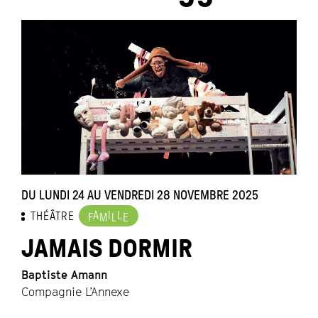
DU LUNDI 24 AU VENDREDI 28 NOVEMBRE 2025
D
A
I
L
THÉÂTRE
F
M
L
E
JAMAIS DORMIR
Baptiste Amann
E
Compagnie L’Annexe
M