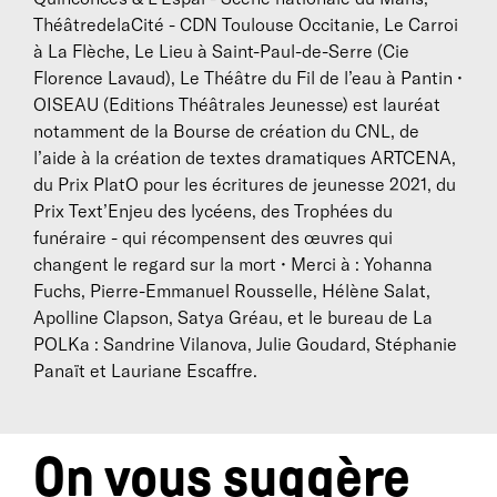
longue tournée. Esprits dans sa nouvelle version et
ThéâtredelaCité - CDN Toulouse Occitanie, Le Carroi
Oiseau, lauréats notamment de la Bourse de création
à La Flèche, Le Lieu à Saint-Paul-de-Serre (Cie
du CNL, de l'Aide à la création de textes dramatiques
Florence Lavaud), Le Théâtre du Fil de l’eau à Pantin •
ARTCENA ou du Prix PlatO 2021 pour les écritures de
OISEAU (Editions Théâtrales Jeunesse) est lauréat
jeunesse, forment un diptyque qui s’adresse à toutes
notamment de la Bourse de création du CNL, de
les générations.
l’aide à la création de textes dramatiques ARTCENA,
du Prix PlatO pour les écritures de jeunesse 2021, du
Sur une proposition de Catherine Dan, directrice
Prix Text’Enjeu des lycéens, des Trophées du
sortante de la Chartreuse–Centre national des
funéraire - qui récompensent des œuvres qui
écritures du spectacle, un lieu qui l’a accompagnée
changent le regard sur la mort • Merci à : Yohanna
toute la durée de sa recherche, Anna Nozière a été
Fuchs, Pierre-Emmanuel Rousselle, Hélène Salat,
nommée Chevalier de l’Ordre des Arts et Lettres en
Apolline Clapson, Satya Gréau, et le bureau de La
2021.
POLKa : Sandrine Vilanova, Julie Goudard, Stéphanie
Panaït et Lauriane Escaffre.
Également scénariste diplômée de la FEMIS, elle a
collaboré régulièrement aux travaux d’écriture de ses
camarades de promotion, qui forment avec elle une
inséparable bande.
On vous suggère