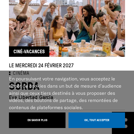
CINÉ-VACANCES
LE MERCREDI 24 FÉVRIER 2027
CINÉMA
En poursuivant votre navigation, vous acceptez le
SORDA
dépôt de cookies dans un but de mesure d’audience
ainsi que ceux tiers destinés à vous proposer des
Eva Libertad García
vidéos, des boutons de partage, des remontées de
contenus de plateformes sociales.
AU ZEF :
EN SAVOIR PLUS
OK, TOUT ACCEPTER
Cinéma du Merlan