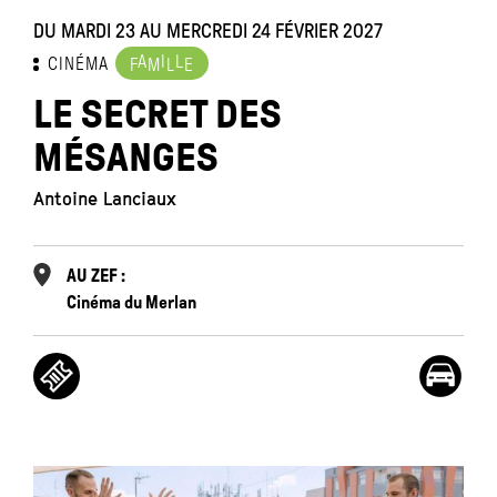
DU MARDI 23 AU MERCREDI 24 FÉVRIER 2027
A
I
L
CINÉMA
F
M
L
E
LE SECRET DES
MÉSANGES
Antoine Lanciaux
AU ZEF :
Cinéma du Merlan