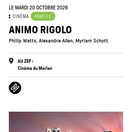
LE MARDI 20 OCTOBRE 2026
A
I
L
CINÉMA
F
M
L
E
ANIMO RIGOLO
Philip Watts, Alexandra Allen, Myriam Schott
AU ZEF :
Cinéma du Merlan