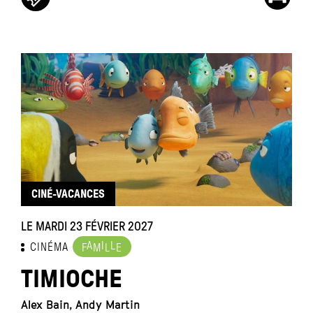
CINÉ-VACANCES
LE MARDI 23 FÉVRIER 2027
A
I
L
CINÉMA
F
M
L
E
TIMIOCHE
Alex Bain, Andy Martin