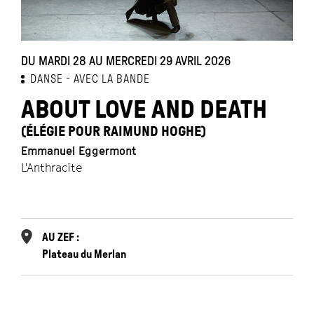
DU MARDI 28 AU MERCREDI 29 AVRIL 2026
L
DANSE
AVEC LA BANDE
ABOUT LOVE AND DEATH
(ÉLÉGIE POUR RAIMUND HOGHE)
Ja
Emmanuel Eggermont
C
L'Anthracite
AU ZEF :
Plateau du Merlan