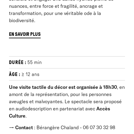
nuances, entre force et fragilité, ancrage et
transformation, pour une véritable ode à la
biodiversité.
EN SAVOIR PLUS
PRÉSENTATION GOUNOUJ
DURÉE :
55 min
Gounouj
puise son inspiration dans le site de Gros
ÂGE :
≥ 12 ans
Morne / Grande-Anse (Deshaies, Guadeloupe), là-
Une visite tactile du décor est organisée à 18h30
, en
même où une première version de 30 minutes, “in
amont de la représentation, pour les personnes
situ”, pour un trio de danseurs, a été créée les 15 et
aveugles et malvoyantes. Le spectacle sera proposé
16 décembre 2022, dans le cadre du dispositif «
en audiodescription en partenariat avec
Accès
Mondes nouveaux » initié par le Ministère de la
Culture
.
Culture. Une des caractéristiques descriptives de
Gros Morne/ Grande-Anse est celle d’être à un stade
→ Contact
: Bérangère Chaland - 06 07 30 32 98
climacique, c’est-à-dire d’être un milieu où faune,