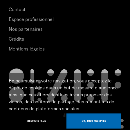
Contact
Espace professionnel
Nos partenaires
Crédits
Mentions légales
En poursuivant votre navigation, vous acceptez le
dépôt de cookies dans un but de mesure d’audience
ainsi que ceux tiers destinés à vous proposer des
vidéos, des boutons de partage, des remontées de
contenus de plateformes sociales.
scène nationale de Marseille
EN SAVOIR PLUS
OK, TOUT ACCEPTER
tous droits réservé 2026