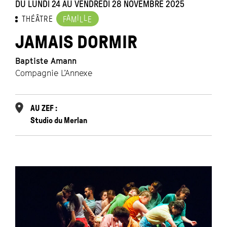
DU LUNDI 24 AU VENDREDI 28 NOVEMBRE 2025
A
I
L
THÉÂTRE
F
M
L
E
JAMAIS DORMIR
Baptiste Amann
Compagnie L’Annexe
AU ZEF :
Studio du Merlan