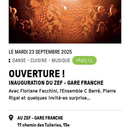
LE MARDI 23 SEPTEMBRE 2025
A
I
L
DANSE
CUISINE
MUSIQUE
F
M
L
E
OUVERTURE !
INAUGURATION DU ZEF - GARE FRANCHE
Avec Floriane Facchini, l'Ensemble C Barré, Pierre
Rigal et quelques invité•es surprise...
AU ZEF - GARE FRANCHE
11 chemin des Tuileries, 15e