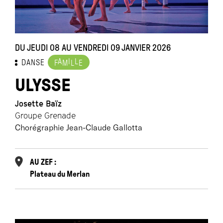
DU JEUDI 08 AU VENDREDI 09 JANVIER 2026
A
I
L
DANSE
F
M
L
E
ULYSSE
Josette Baïz
Groupe Grenade
Chorégraphie Jean-Claude Gallotta
AU ZEF :
Plateau du Merlan