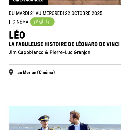
DU MARDI 21 AU MERCREDI 22 OCTOBRE 2025
A
I
L
CINÉMA
F
M
L
E
LÉO
LA FABULEUSE HISTOIRE DE LÉONARD DE VINCI
Jim Capobianco & Pierre-Luc Granjon
au Merlan (Cinéma)