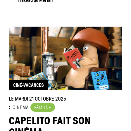
Plateau du Merlan
CINÉ-VACANCES
LE MARDI 21 OCTOBRE 2025
A
I
L
CINÉMA
F
M
L
E
CAPELITO FAIT SON