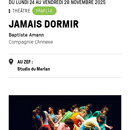
DU LUNDI 24 AU VENDREDI 28 NOVEMBRE 2025
A
I
L
THÉÂTRE
F
M
L
E
JAMAIS DORMIR
Baptiste Amann
Compagnie L’Annexe
AU ZEF :
Studio du Merlan