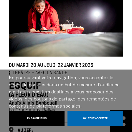
DU MARDI 20 AU JEUDI 22 JANVIER 2026
THÉÂTRE
AVEC LA BANDE
En poursuivant votre navigation, vous acceptez le
ESQUIF
dépôt de cookies dans un but de mesure d’audience
ainsi que ceux tiers destinés à vous proposer des
(À FLEUR D'EAU)
vidéos, des boutons de partage, des remontées de
Anaïs Allais Benbouali
contenus de plateformes sociales.
La Grange aux Belles
EN SAVOIR PLUS
OK, TOUT ACCEPTER
AU ZEF :