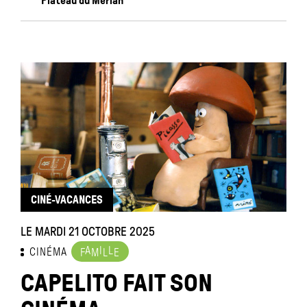
Plateau du Merlan
CINÉ-VACANCES
LE MARDI 21 OCTOBRE 2025
A
I
L
CINÉMA
F
M
L
E
CAPELITO FAIT SON