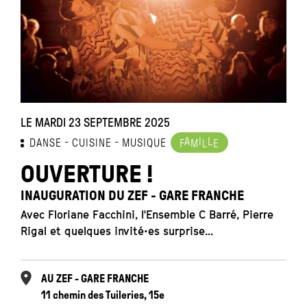
LE MARDI 23 SEPTEMBRE 2025
A
I
L
DANSE
CUISINE
MUSIQUE
F
M
L
E
OUVERTURE !
INAUGURATION DU ZEF - GARE FRANCHE
Avec Floriane Facchini, l'Ensemble C Barré, Pierre
Rigal et quelques invité•es surprise...
AU ZEF - GARE FRANCHE
11 chemin des Tuileries, 15e