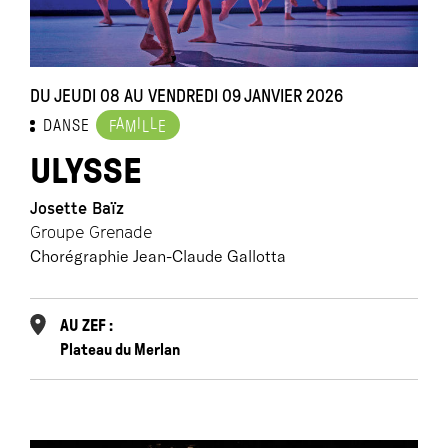
DU JEUDI 08 AU VENDREDI 09 JANVIER 2026
A
I
L
DANSE
F
M
L
E
ULYSSE
Josette Baïz
Groupe Grenade
Chorégraphie Jean-Claude Gallotta
AU ZEF :
Plateau du Merlan