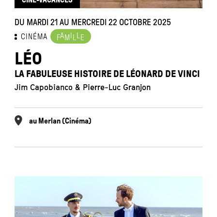
DU MARDI 21 AU MERCREDI 22 OCTOBRE 2025
A
I
L
CINÉMA
F
M
L
E
LÉO
LA FABULEUSE HISTOIRE DE LÉONARD DE VINCI
Jim Capobianco & Pierre-Luc Granjon
au Merlan (Cinéma)