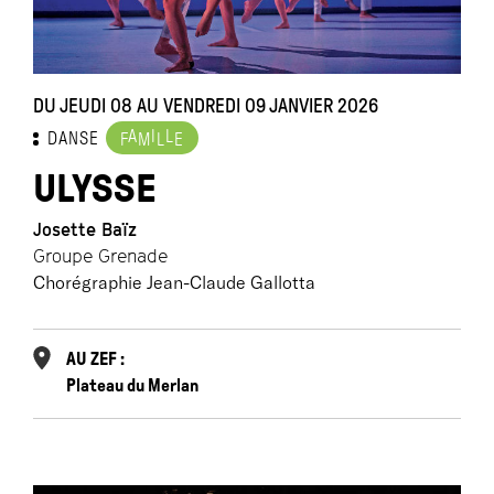
DU JEUDI 08 AU VENDREDI 09 JANVIER 2026
A
I
L
DANSE
F
M
L
E
ULYSSE
Josette Baïz
Groupe Grenade
Chorégraphie Jean-Claude Gallotta
AU ZEF :
Plateau du Merlan