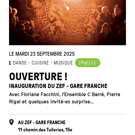
LE MARDI 23 SEPTEMBRE 2025
A
I
L
DANSE
CUISINE
MUSIQUE
F
M
L
E
OUVERTURE !
INAUGURATION DU ZEF - GARE FRANCHE
Avec Floriane Facchini, l'Ensemble C Barré, Pierre
Rigal et quelques invité•es surprise...
AU ZEF - GARE FRANCHE
11 chemin des Tuileries, 15e