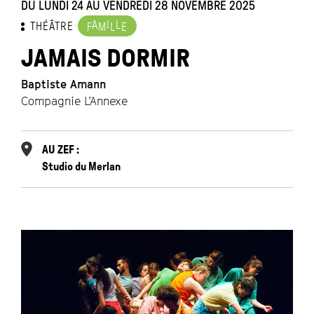
DU LUNDI 24 AU VENDREDI 28 NOVEMBRE 2025
A
I
L
THÉÂTRE
F
M
L
E
JAMAIS DORMIR
Baptiste Amann
Compagnie L’Annexe
AU ZEF :
Studio du Merlan