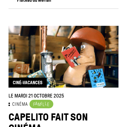
Plateau du Merlan
CINÉ-VACANCES
LE MARDI 21 OCTOBRE 2025
A
I
L
CINÉMA
F
M
L
E
CAPELITO FAIT SON