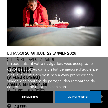
DU MARDI 20 AU JEUDI 22 JANVIER 2026
THÉÂTRE
AVEC LA BANDE
En poursuivant votre navigation, vous acceptez le
ESQUIF
dépôt de cookies dans un but de mesure d’audience
ainsi que ceux tiers destinés à vous proposer des
(À FLEUR D'EAU)
vidéos, des boutons de partage, des remontées de
Anaïs Allais Benbouali
contenus de plateformes sociales.
La Grange aux Belles
EN SAVOIR PLUS
OK, TOUT ACCEPTER
AU ZEF :