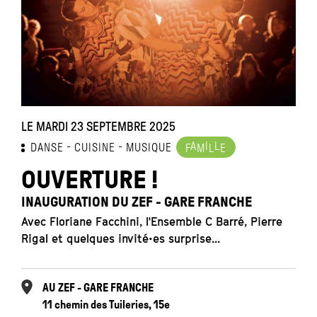
LE MARDI 23 SEPTEMBRE 2025
A
I
L
DANSE
CUISINE
MUSIQUE
F
M
L
E
OUVERTURE !
INAUGURATION DU ZEF - GARE FRANCHE
Avec Floriane Facchini, l'Ensemble C Barré, Pierre
Rigal et quelques invité•es surprise...
AU ZEF - GARE FRANCHE
11 chemin des Tuileries, 15e