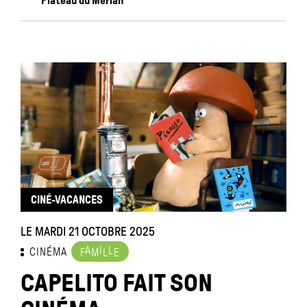
Plateau du Merlan
CINÉ-VACANCES
LE MARDI 21 OCTOBRE 2025
A
I
L
CINÉMA
F
M
L
E
CAPELITO FAIT SON