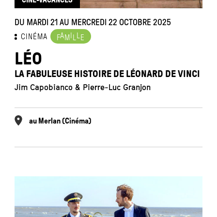
DU MARDI 21 AU MERCREDI 22 OCTOBRE 2025
A
I
L
CINÉMA
F
M
L
E
LÉO
LA FABULEUSE HISTOIRE DE LÉONARD DE VINCI
Jim Capobianco & Pierre-Luc Granjon
au Merlan (Cinéma)