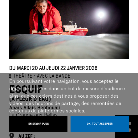
DU MARDI 20 AU JEUDI 22 JANVIER 2026
THÉÂTRE
AVEC LA BANDE
En poursuivant votre navigation, vous acceptez le
ESQUIF
dépôt de cookies dans un but de mesure d’audience
ainsi que ceux tiers destinés à vous proposer des
(À FLEUR D'EAU)
vidéos, des boutons de partage, des remontées de
Anaïs Allais Benbouali
contenus de plateformes sociales.
La Grange aux Belles
EN SAVOIR PLUS
OK, TOUT ACCEPTER
AU ZEF :