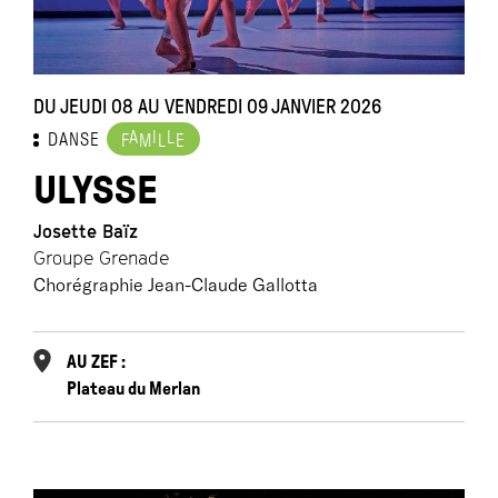
DU JEUDI 08 AU VENDREDI 09 JANVIER 2026
A
I
L
DANSE
F
M
L
E
ULYSSE
Josette Baïz
Groupe Grenade
Chorégraphie Jean-Claude Gallotta
AU ZEF :
Plateau du Merlan