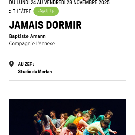
DU LUNDI 24 AU VENDREDI 28 NOVEMBRE 2025
A
I
L
THÉÂTRE
F
M
L
E
JAMAIS DORMIR
Baptiste Amann
Compagnie L’Annexe
AU ZEF :
Studio du Merlan