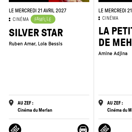
LE MERCREDI 21 AVRIL 2027
LE MERCREDI 2
CINÉMA
A
I
L
CINÉMA
F
M
L
E
LA PETI
SILVER STAR
DE MEH
Ruben Amar, Lola Bessis
Amine Adjina
AU ZEF :
AU ZEF :
Cinéma du Merlan
Cinéma du M