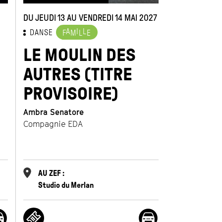
DU JEUDI 13 AU VENDREDI 14 MAI 2027
A
I
L
DANSE
F
M
L
E
LE MOULIN DES
AUTRES (TITRE
PROVISOIRE)
Ambra Senatore
Compagnie EDA
AU ZEF :
Studio du Merlan