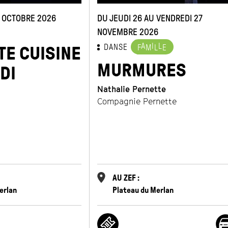
1 OCTOBRE 2026
DU JEUDI 26 AU VENDREDI 27
NOVEMBRE 2026
A
I
L
DANSE
TE CUISINE
F
M
L
E
MURMURES
DI
Nathalie Pernette
Compagnie Pernette
AU ZEF :
erlan
Plateau du Merlan