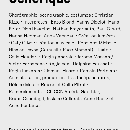
pratiques et les territoires, le projet ICI-CCN fut
avant tout un espace prospectif englobant en un seul
Chorégraphie, scénographie, costumes : Christian
mouvement, l’invitation d’artistes, l’écriture du geste
Rizzo • Interprètes : Enzo Blond, Fanny Didelot, Hans
chorégraphique et les manifestations de son partage.
Peter Diop Ibaghino, Nathan Freyermuth, Paul Girard,
Hanna Hedman, Anna Vanneau • Création lumières
Depuis janvier 2025, ses projets sont de nouveau
: Caty Olive • Création musicale : Pénélope Michel et
porté par l’association fragile désormais établie dans
Nicolas Devos (Cercueil / Puce Moment) • Texte :
le village d’Aspet au coeur du pays commingeois. Il
Célia Houdart • Régie générale : Jérôme Masson /
est artiste associé au CND / centre national de la
Victor Fernandes • Régie son : Delphine Foussat •
danse pour les années 2025 et 2026. Il crée dans le
Régie lumières : Clément Huard / Romain Portolan •
cadre de la Biennale de Lyon 2025, une pièce de
Administration, production : Les Indépendances,
groupe à l’ombre d’un vaste détail, hors tempête. En
Hélène Moulin-Rouxel et Colin Pitrat •
chorégraphe, plasticien ou curateur, Christian Rizzo
Remerciements : ICI, CCN Valérie Gauthier,
poursuit sans relâche l’élasticité et la mise en tension
Bruno Capodagli, Josiane Collerais, Anne Bautz et
entre les corps et l’espace dans des récits où la
Anne Fontanesi
fiction émerge de l’abstraction.