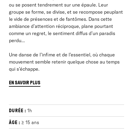
ou se posent tendrement sur une épaule. Leur
groupe se forme, se divise, et se recompose peuplant
le vide de présences et de fantômes. Dans cette
ambiance d’attention réciproque, plane pourtant
comme un regret, le sentiment diffus d’un paradis
perdu...
Une danse de l’infime et de l’essentiel, où chaque
mouvement semble retenir quelque chose au temps
qui s’échappe.
EN SAVOIR PLUS
À PROPOS
DURÉE :
1h
Texte de Noëmie Charrié
À l’ombre des gestes et des choses qui
ÂGE :
≥ 15 ans
s’accomplissent sans que l’on y prenne garde, une