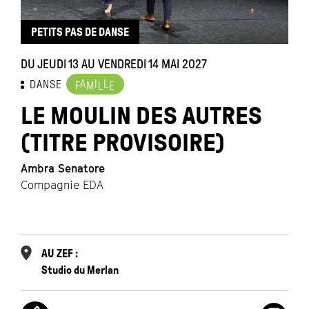
PETITS PAS DE DANSE
DU JEUDI 13 AU VENDREDI 14 MAI 2027
D
A
I
L
DANSE
F
M
L
E
LE MOULIN DES AUTRES
(TITRE PROVISOIRE)
Ambra Senatore
Compagnie EDA
E
L’
AU ZEF :
Studio du Merlan