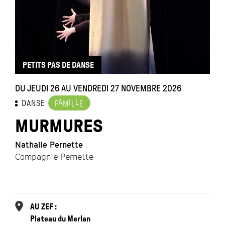
PETITS PAS DE DANSE
DU JEUDI 26 AU VENDREDI 27 NOVEMBRE 2026
D
A
I
L
DANSE
F
M
L
E
MURMURES
Nathalie Pernette
Compagnie Pernette
An
L
AU ZEF :
Plateau du Merlan