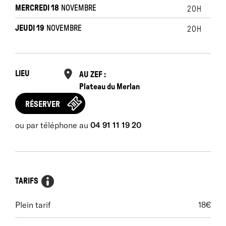
Haute École des Arts de la Scène La Manufacture.
MERCREDI 18
NOVEMBRE
20H
Lauréat des Prix Suisses de Théâtre 2019 et du
JEUDI 19
NOVEMBRE
20H
Grand prix de la Fondation Vaudoise pour la Culture
en 2022.
LIEU
AU ZEF :
Plateau du Merlan
RÉSERVER
ou par téléphone au
04 91 11 19 20
TARIFS
Plein tarif
18€