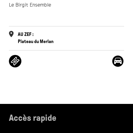
Le Birgit Ensemble
An
L
AU ZEF :
Plateau du Merlan
Accès rapide