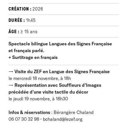
HISTORIQUE
CRÉATION :
2026
"Je songe à ce spectacle depuis longtemps. Le
théâtre que je tente de faire depuis plus de 20 ans
DURÉE :
1h45
doit énormément à mon frère Christian et à la Langue
ÂGE :
≥ 15 ans
des Signes que nous avons apprise ensemble quand
nous étions petits. Sa spatialité et son engagement
Spectacle bilingue Langues des Signes Française
physique ont non seulement articulé mes mises en
et français parlé.
scène, mais aussi influencé ma manière même
+ Surtitrage en français
d’écrire (« pour le corps »).
Christian et moi nous ressemblons beaucoup.
→ Visite du ZEF en Langue des Signes Française
Physiquement, d’abord, mais nous partageons
le mercredi 18 novembre, à 18h
également un caractère joyeux et la chance d’être
→ Représentation avec Souffleurs d'Images
dotés d’un très grand appétit de vivre. Nous avons
précédée d'une visite tactile du décor
toutefois une grande différence. Invisible. J’ai, moi,
le jeudi 19 novembre, à 18h30
toujours eu le loisir de pouvoir nourrir cet appétit
sans entrave. Christian, lui, a toujours été - et reste
Infos & réservations
: Bérangère Chaland
encore souvent - empêché.
06 07 30 32 98 • bchaland@lezef.org
Non pas – et c’est important – parce que sa surdité