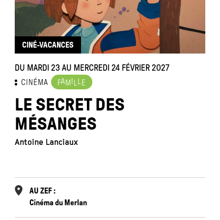
CINÉ-VACANCES
DU MARDI 23 AU MERCREDI 24 FÉVRIER 2027
L
A
I
L
CINÉMA
F
M
L
E
LE SECRET DES
MÉSANGES
P
Antoine Lanciaux
AU ZEF :
Cinéma du Merlan