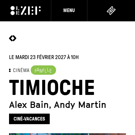
MENU
LE MARDI 23 FÉVRIER 2027
À 10H
A
I
L
CINÉMA
F
M
L
E
TIMIOCHE
Alex Bain, Andy Martin
CINÉ-VACANCES