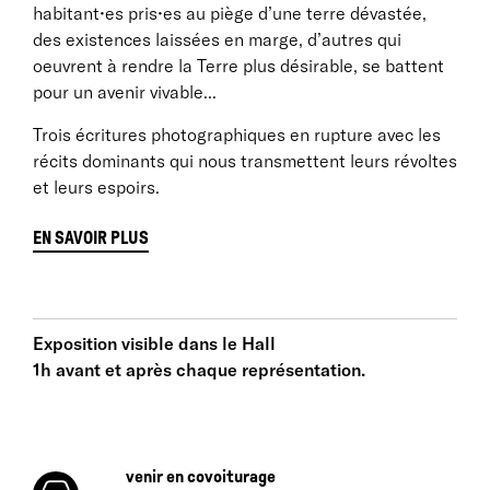
habitant•es pris•es au piège d’une terre dévastée,
des existences laissées en marge, d’autres qui
oeuvrent à rendre la Terre plus désirable, se battent
pour un avenir vivable...
Trois écritures photographiques en rupture avec les
récits dominants qui nous transmettent leurs révoltes
et leurs espoirs.
EN SAVOIR PLUS
« Je suis entrée chez Tendance Floue en 2018.
Exposition visible dans le Hall
L’intronisation s’est faite par une traversée à pieds
1h avant et après chaque représentation.
dans le cadre du projet Azimut et j’ai eu l’impression
de marcher avec seize paires de pattes dès le début.
Alain Willaume m’avait prévenu : « sans le groupe,
j’aurais arrêté de photographier ». On ne sait pas ce
venir en covoiturage