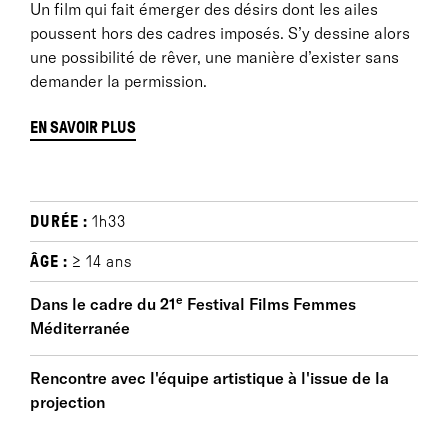
Un film qui fait émerger des désirs dont les ailes
poussent hors des cadres imposés. S’y dessine alors
une possibilité de rêver, une manière d’exister sans
demander la permission.
EN SAVOIR PLUS
BIOGRAPHIE
DURÉE :
1h33
En 2018,
Prïncia Car
fonde une école alternative de
cinéma à Marseille. Depuis, elle enseigne à travers
ÂGE :
≥ 14 ans
divers ateliers et cours du soir dans les quartiers
e
Dans le cadre du 21
Festival Films Femmes
Nord, avec pour objectif d’intégrer l'art et le cinéma
Méditerranée
dans le quotidien de jeunes souvent tenus à l’écart de
la culture en raison de difficultés économiques ou
Rencontre avec l'équipe artistique à l'issue de la
éducatives. Dans la lignée de la troupe de théâtre
projection
fondée par ses parents, elle crée sa propre troupe de
jeunes avec qui elle réalise de nombreux courts