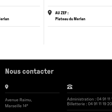
AU ZEF :
Merlan
Plateau du Merlan
Nous contacter
Administration :
04 91 11
Avenue Raimu,
Billetterie :
04 91 11 19 20
e
Marseille 14