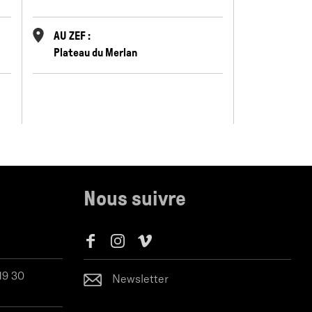
AU ZEF :
AU ZEF :
Plateau du Merlan
Plateau d
Nous suivre
 19 30
Newsletter