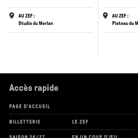
AU ZEF :
AU ZEF :
Studio du Merlan
Plateau du 
Accès rapide
PAGE D'ACCUEIL
BILLETTERIE
LE ZEF
SAISON 26/27
EN UN COUP D'ŒIL