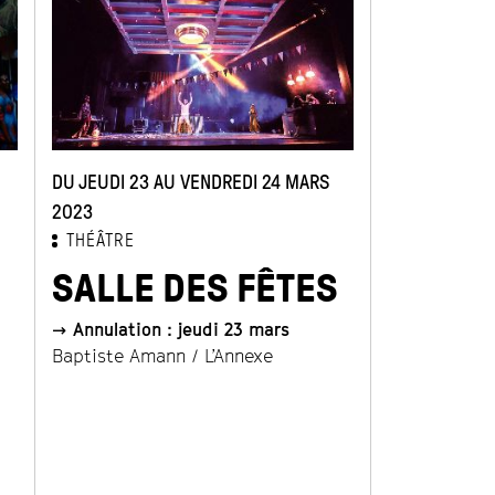
DU JEUDI 23 AU VENDREDI 24 MARS
DU JEUDI 20 
2023
OCTOBRE 20
THÉÂTRE
THÉÂTRE
SALLE DES FÊTES
ILLUS
PERD
→ Annulation : jeudi 23 mars
Baptiste Amann / L’Annexe
Pauline Bayl
Cie À Tire-d’
d'après Hono