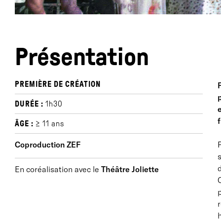
Présentation
PREMIÈRE DE CRÉATION
DURÉE :
1h30
e
f
ÂGE :
≥ 11 ans
Coproduction ZEF
s
d
En coréalisation avec le
Théâtre Joliette
p
r
h