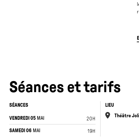
l
r
«
p
Séances et tarifs
c
N
SÉANCES
LIEU
o
Théâtre Jol
h
VENDREDI 05
MAI
20H
SAMEDI 06
MAI
19H