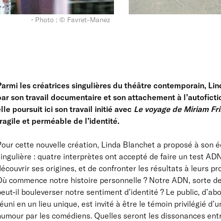
• Photo : © Favret-Manez
Parmi les créatrices singulières du théâtre contemporain, L
par son travail documentaire et son attachement à l’autofict
lle poursuit ici son travail initié avec
Le voyage de Miriam Fr
ragile et perméable de l’identité.
Pour cette nouvelle création, Linda Blanchet a proposé à son 
ingulière : quatre interprètes ont accepté de faire un test AD
écouvrir ses origines, et de confronter les résultats à leurs pro
Où commence notre histoire personnelle ? Notre ADN, sorte de c
eut-il bouleverser notre sentiment d’identité ? Le public, d’ab
éuni en un lieu unique, est invité à être le témoin privilégié d
umour par les comédiens. Quelles seront les dissonances entre