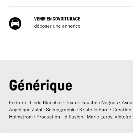
P
VENIR EN COVOITURAGE
d
déposer une annonce
a
E
d
E
a
s
Générique
P
E
Écriture : Linda Blanchet • Texte : Faustine Noguès • Avec
Angélique Zaini • Scénographie : Kristelle Paré • Création 
Holmström • Production – diffusion : Marie Leroy, Victoir