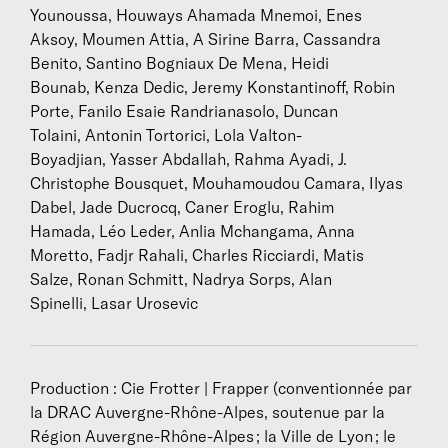
garni de bois, de verre, de légumes, de poissons et
Younoussa, Houways Ahamada Mnemoi, Enes
d’épices. Le dressage et le service, idéalement, sont
Aksoy, Moumen Attia, A Sirine Barra, Cassandra
assurés par les étudiants d’un lycée hôtelier
Benito, Santino Bogniaux De Mena, Heidi
partenaire.
Bounab, Kenza Dedic, Jeremy Konstantinoff, Robin
Porte, Fanilo Esaie Randrianasolo, Duncan
La Rose des Vents
Tolaini, Antonin Tortorici, Lola Valton-
est donc un petit théâtre cuisinier,
une rêverie musicale et sensible autour de la
Boyadjian, Yasser Abdallah, Rahma Ayadi, J.
bouillabaisse qui invite à rassembler la matière, les
Christophe Bousquet, Mouhamoudou Camara, Ilyas
ingrédients, les corps et les âmes et convoquer
Dabel, Jade Ducrocq, Caner Eroglu, Rahim
émotions et souvenirs. La puissance évocatrice des
Hamada, Léo Leder, Anlia Mchangama, Anna
odeurs et des goûts, on le sait, est immense : de la
Moretto, Fadjr Rahali, Charles Ricciardi, Matis
madeleine de Proust à l'odeur du feu de bois, notre
Salze, Ronan Schmitt, Nadrya Sorps, Alan
imaginaire est un grand gourmand nostalgique.
Spinelli, Lasar Urosevic
Production : Cie Frotter | Frapper (conventionnée par
Biographies
la DRAC Auvergne-Rhône-Alpes, soutenue par la
Région Auvergne-Rhône-Alpes ; la Ville de Lyon ; le