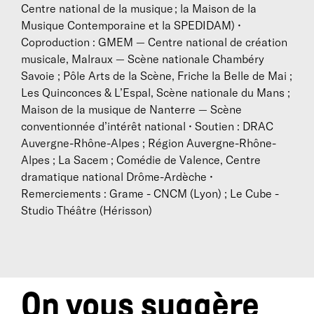
Noémi Boutin
Centre national de la musique ; la Maison de la
- violoncelliste
Après des études académiques au CNSMD de Paris,
Musique Contemporaine et la SPEDIDAM) •
Noémi Boutin, dont la carrière est promise aux
Coproduction : GMEM — Centre national de création
grands concertos, emprunte des chemins singuliers,
musicale, Malraux — Scène nationale Chambéry
passionnée d’aventures artistiques inédites.
Savoie ; Pôle Arts de la Scène, Friche la Belle de Mai ;
Elle « violoncelle » seule, en musique de chambre
Les Quinconces & L’Espal, Scène nationale du Mans ;
(Quatuor Béla, Vanessa Wagner, Jeanne Bleuse,
Maison de la musique de Nanterre — Scène
Alvise Sinivia…), joue du répertoire comme des
conventionnée d’intérêt national • Soutien : DRAC
musiques d’aujourd’hui (Daniel D’Adamo, Frédéric
Auvergne-Rhône-Alpes ; Région Auvergne-Rhône-
Pattar, Misato Mochizuki, Aurélien Dumont, Frédéric
Alpes ; La Sacem ; Comédie de Valence, Centre
Aurier, Antoine Arnera, Eve Risser, Oxana
dramatique national Drôme-Ardèche •
Omelchuk...). Elle aime aussi à s’associer sur scène
Remerciements : Grame - CNCM (Lyon) ; Le Cube -
avec des artistes de toutes disciplines : Jörg Müller,
Studio Théâtre (Hérisson)
Mathurin Bolze pour le cirque ; Pierre Meunier au
théâtre ; et, côté gastronomie, aux côtés d’Emmanuel
Perrodin. En 2015, elle fonde la Cie Frotter | Frapper
qui se consacre à la diffusion et à la production de
On vous suggère
concerts et spectacles musicaux, à la production de
disques ainsi qu’à la commande d’œuvres musicales.