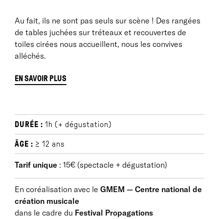
Au fait, ils ne sont pas seuls sur scène ! Des rangées
de tables juchées sur tréteaux et recouvertes de
toiles cirées nous accueillent, nous les convives
alléchés.
EN SAVOIR PLUS
Programme musical :
DURÉE :
1h (+ dégustation)
Antoine Arnera
ÂGE :
≥ 12 ans
La Bouille
(2019)
Commande GMEM
Tarif unique
: 15€ (spectacle + dégustation)
Misato Mochizuki
En coréalisation avec le
GMEM — Centre national de
Reading Winds - Intermezzi VI
(2019)
création musicale
Commande GMEM
dans le cadre du
Festival Propagations