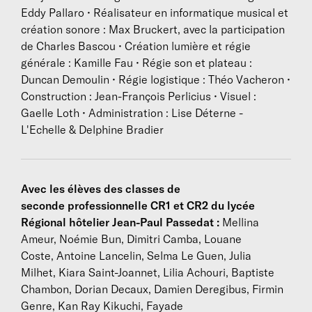
Oxana Omelchuk), et deux compositeurs (Antoine
Eddy Pallaro • Réalisateur en informatique musical et
Arnera et Aurélien Dumont). Jeux de mots et de
création sonore : Max Bruckert, avec la participation
langues, musiques de table électroniques, chants
de Charles Bascou • Création lumière et régie
marins mélancoliques et évocations venteuses y
générale : Kamille Fau • Régie son et plateau :
côtoient des dialogues de poissons, des envolées
Duncan Demoulin • Régie logistique : Théo Vacheron •
oniriques et des sensations aquatiques envoûtantes,
Construction : Jean-François Perlicius • Visuel :
à mesure que les odeurs se diffusent et que l’appétit
Gaelle Loth • Administration : Lise Déterne -
s’ouvre… Noémi chante, joue du violoncelle, provoque
L'Echelle & Delphine Bradier
Emmanuel. Ce dernier, dont la voix de basse semble
être taillée pour le théâtre, lui répond et raconte la
bouillabaisse tout en la cuisinant.
Avec les élèves des classes de
Hôtes et convives sont réunis sur le plateau. Ces
seconde professionnelle CR1 et CR2 du lycée
derniers, attablés, sont accueillis par un thé iodé, se
Régional hôtelier Jean-Paul Passedat
:
Mellina
voient servir un vin blanc rafraîchissant et sont priés
Ameur, Noémie Bun, Dimitri Camba, Louane
de confectionner l’aïoli qui viendra relever la
Coste, Antoine Lancelin, Selma Le Guen, Julia
dégustation. Noémi et Emmanuel sont juchés sur
Milhet, Kiara Saint-Joannet, Lilia Achouri, Baptiste
quelques praticables et se voient encadrés par un
Chambon, Dorian Decaux, Damien Deregibus, Firmin
petit castelet qui vient délimiter un espace scénique
Genre, Kan Ray Kikuchi, Fayade