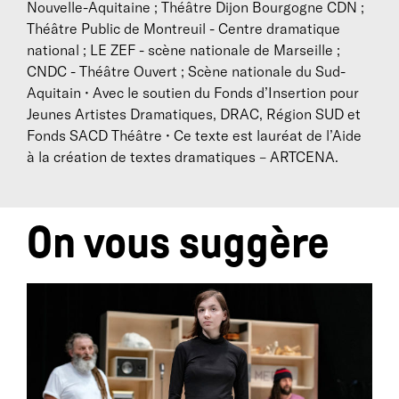
Nouvelle-Aquitaine ; Théâtre Dijon Bourgogne CDN ;
Théâtre Public de Montreuil - Centre dramatique
national ; LE ZEF - scène nationale de Marseille ;
Biographie
CNDC - Théâtre Ouvert ; Scène nationale du Sud-
Baptiste Amann
est né à Avignon en 1986. Il suit une
Aquitain • Avec le soutien du Fonds d’Insertion pour
formation de comédien à l’ERACM de 2004 à 2007.
Jeunes Artistes Dramatiques, DRAC, Région SUD et
Sensibilisé à l’écriture contemporaine par les
Fonds SACD Théâtre • Ce texte est lauréat de l’Aide
auteurs-metteurs en scène avec lesquels il travaille à
à la création de textes dramatiques – ARTCENA.
la sortie de l’école (Hubert Colas, Daniel Danis, David
Lescot), il développe, en parallèle de son activité
d’acteur, sa propre démarche d’écriture.
En 2010, il co-fonde avec Solal Bouloudnine, Victor
On vous suggère
Lenoble et Olivier Veillon, L’Outil, une plateforme de
production qui réunit les travaux de chacun. Il est
membre actif de l’IRMAR (Institut des Recherches
Menant A Rien).
Il mène depuis 2013 un grand chantier d’écriture et
de mise en scène :
Des territoires
, une trilogie qu’il
compose avec des acteurs rencontrés au moment de
sa formation. Ecrit en 2013, le premier volet de la