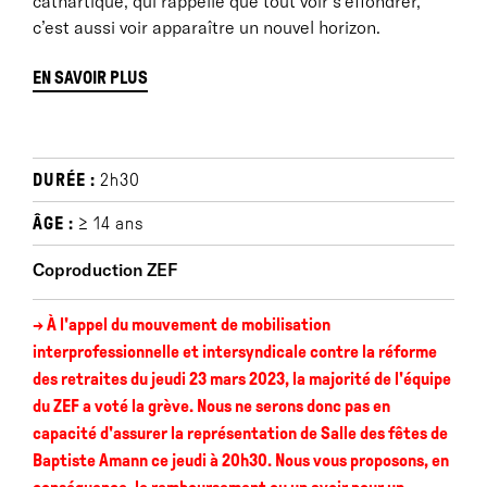
cathartique, qui rappelle que tout voir s’effondrer,
c’est aussi voir apparaître un nouvel horizon.
EN SAVOIR PLUS
Note d'intention
DURÉE :
2h30
« (...) Après avoir développé pendant plusieurs années
un projet de trilogie (
Des territoires
) dont l’ancrage
ÂGE :
≥ 14 ans
géographique et politique se situait dans l’espace
Coproduction ZEF
urbain (zone pavillonnaire et citées HLM) j’ai ressenti
le besoin d'inscrire ma prochaine pièce dans un
→ À l'appel du mouvement de mobilisation
espace rural.
interprofessionnelle et intersyndicale contre la réforme
En outre, les personnages de cette trilogie étaient
englués dans l’histoire de leur quartier dont ils
des retraites du jeudi 23 mars 2023, la majorité de l'équipe
n’étaient pas parvenus à s’extraire. J’ai voulu
du ZEF a voté la grève. Nous ne serons donc pas en
imaginer en contrepoint des personnages qui ont eu
capacité d'assurer la représentation de Salle des fêtes de
le courage de changer de vie, tout en projetant sur
Baptiste Amann ce jeudi à 20h30. Nous vous proposons, en
eux la même vulnérabilité que la fratrie
Des