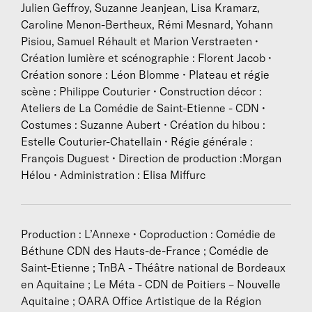
Julien Geffroy, Suzanne Jeanjean, Lisa Kramarz,
campagnes et cette aspiration low-tech de toute une
Caroline Menon-Bertheux, Rémi Mesnard, Yohann
autre partie de cette même génération. L’ailleurs est
Pisiou, Samuel Réhault et Marion Verstraeten •
peut-être aujourd’hui moins l’espace de la conquête
Création lumière et scénographie : Florent Jacob •
que celui du retour.
Création sonore : Léon Blomme • Plateau et régie
Pour l’esprit aventurier contemporain il convient
scène : Philippe Couturier • Construction décor :
finalement d’être à sa place, mais autrement.
Ateliers de La Comédie de Saint-Etienne - CDN •
J’espère donc avec
Salle des fêtes
proposer une
Costumes : Suzanne Aubert • Création du hibou :
réflexion sur l’utopie comme cet autrement ; mais
Estelle Couturier-Chatellain • Régie générale :
aussi sur la dualité entre le fait d’agir et celui
François Duguest • Direction de production :Morgan
d’espérer. Quand il n’y a plus de « bonnes solutions »,
Hélou • Administration : Elisa Miffurc
l’espoir est-il pour autant à proscrire ? Sans doute
lorsqu’il est mêlé à la croyance, car il devient
dévotion, donc inaction.
Mais en quoi l’espoir, débarrassé de ses certitudes,
Production : L’Annexe • Coproduction : Comédie de
ne pourrait-il pas être le principe actif de nos
Béthune CDN des Hauts-de-France ; Comédie de
imaginaires en lutte avec l’implacabilité du monde, et
Saint-Etienne ; TnBA - Théâtre national de Bordeaux
en cela, le gardien de notre humanité ? »
en Aquitaine ; Le Méta - CDN de Poitiers – Nouvelle
Baptiste Amann
Aquitaine ; OARA Office Artistique de la Région