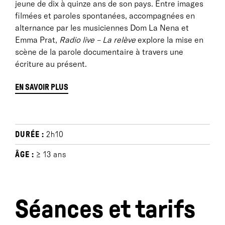
jeune de dix à quinze ans de son pays. Entre images
filmées et paroles spontanées, accompagnées en
alternance par les musiciennes Dom La Nena et
Emma Prat,
Radio live – La relève
explore la mise en
scène de la parole documentaire à travers une
écriture au présent.
EN SAVOIR PLUS
Note d'intention
DURÉE :
2h10
Dans le prolongement du projet Radio live mené
depuis 2013 sur scène, où une cinquantaine de
ÂGE :
≥ 13 ans
jeunes de plus de 30 nationalités ont témoigné de
leurs histoires, Aurélie Charon et Amélie Bonnin (co-
fondatrices, avec Caroline Gillet, du spectacle
Séances et tarifs
documentaire Radio live) ouvrent un nouveau cycle de
ce projet collectif et international sans équivalent, qui