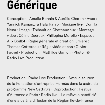
Générique
leurs parents, grands-parents, leurs pays. C’est aussi
une nouvelle génération qui entre en scène : celles et
ceux qui ont entre 11 et 20 ans aujourd’hui. Ils·elles
Conception : Amélie Bonnin & Aurélie Charon • Avec :
ne portent pas le même regard que leurs aîné·e·s sur
Yannick Kamanzi & Hala Rajab • Musique live : Dom la
les conflits traversés, les envies de futur, la
Nena • Image : Thibault de Chateauvieux • Montage
génération de leurs parents… La Relève écrit déjà sa
vidéo : Céline Ducreux, Philippine Merolle • Espace :
propre histoire.
Alix Boillot • Régie générale et création lumière :
Thomas Cottereau • Régie vidéo et son : Olivier
Fauvel • Production : Mathilde Gamon • Photo : ©
Radio Live Production
Biographies
Aurélie Charon
est productrice à France Culture, elle
anime
Tous en scène
, le magazine du spectacle vivant
Production : Radio Live Production • Avec le soutien
(samedi 20h), et coordonne l’espace de création
de la Fondation d’entreprise Hermès dans le cadre du
radiophonique
L’Expérience
(dimanche 22h et en
programme New Settings • Coproduction : Festival
podcast original). Diplômée de Sciences Po Paris,
d’Automne à Paris • Radio live – La relève a bénéficié
Paris III, New York University, elle réalise depuis 2011
d’une aide à la diffusion de la Région Ile-de-France