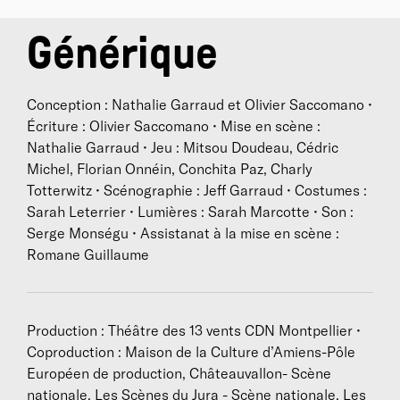
CDN Montpellier.
Générique
Olivier Saccomano (auteur)
est né en 1972. Après
des études de philosophie, il fonde en 1998 à
Marseille la compagnie Théâtre de la Peste, au sein
Conception : Nathalie Garraud et Olivier Saccomano •
de laquelle il met en scène une dizaine de spec­tacles,
Écriture : Olivier Saccomano • Mise en scène :
adaptés de textes de Brecht, Sophocle, Kafka, Duras,
Nathalie Garraud • Jeu : Mitsou Doudeau, Cédric
Darwich, Dostoievski : C’est bien c’est mal, Le monde
Michel, Florian Onnéin, Conchita Paz, Charly
était-il renversé ?, Thèbes et ailleurs, Confessions de
Totterwitz • Scénographie : Jeff Garraud • Costumes :
Stavroguine, et expéri­mente une forme théâtrale
Sarah Leterrier • Lumières : Sarah Marcotte • Son :
légère, Les Études, qui lie l’idée d’oeuvre à celle
Serge Monségu • Assistanat à la mise en scène :
d’exercice : Monk alone / Étude n°1 à partir de «
Romane Guillaume
Thelonious himself » de Monk, Le Bruit de la mer /
Étude n°2 à partir de lettres de Marguerite Duras, Le
Poème de Beyrouth / Étude n°3 à partir du poème de
Production : Théâtre des 13 vents CDN Montpellier •
Mahmoud Darwich, Évocation / Étude n°4 à partir de
Coproduction : Maison de la Culture d’Amiens-Pôle
l’oeuvre de John Cage.
Européen de production, Châteauvallon- Scène
De 2000 à 2013, il enseigne au département Théâtre
nationale, Les Scènes du Jura - Scène nationale, Les