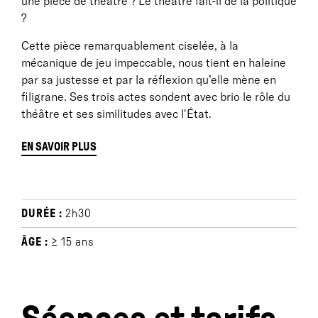
une pièce de théâtre ? Le théâtre fait-il de la politique
?
Cette pièce remarquablement ciselée, à la
mécanique de jeu impeccable, nous tient en haleine
par sa justesse et par la réflexion qu’elle mène en
filigrane. Ses trois actes sondent avec brio le rôle du
théâtre et ses similitudes avec l'État.
EN SAVOIR PLUS
BIOGRAPHIES
DURÉE :
2h30
Nathalie Garraud (metteure en scène)
est née en
ÂGE :
≥ 15 ans
1977. Après une formation d’actrice, elle crée la
compagnie du Zieu en 1998 à Paris. Il s’agit d’abord
d’un espace d’expérimentation sur les écritures
contemporaines où se croisent de jeunes auteurs,