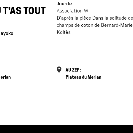
Jourde
 T'AS TOUT
Association W
D'après la pièce Dans la solitude d
champs de coton de Bernard-Marie
Koltès
gayoko
AU ZEF :
Merlan
Plateau du Merlan