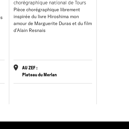
chorégraphique national de Tours
+
Pièce chorégraphique librement
inspirée du livre Hiroshima mon
es
DIVIN
amour de Marguerite Duras et du film
d’Alain Resnais
Santiago Co
Cie Phorm
AU ZEF :
AU ZEF :
Plateau du Merlan
Plateau d