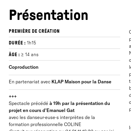
Présentation
PREMIÈRE DE CRÉATION
Q
p
DURÉE :
1h15
a
N
ÂGE :
≥ 14 ans
Coproduction
l
p
t
En partenariat avec
KLAP Maison pour la Danse
b
d
+++
c
Spectacle précédé
à 19h par la présentation du
projet en cours d'Emanuel Gat
avec les danseur·euse·s interprètes de la
formation professionnelle COLINE