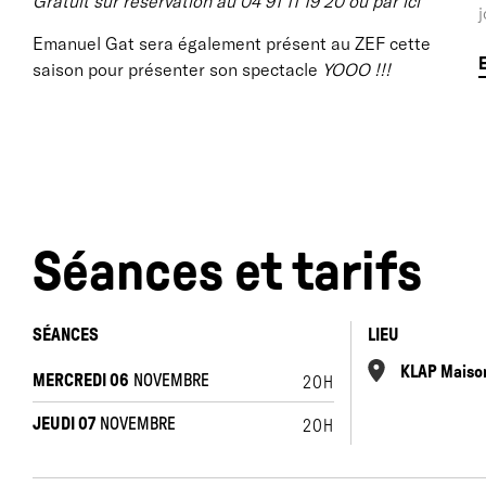
Gratuit sur réservation au 04 91 11 19 20 ou
par ici
j
Emanuel Gat sera également présent au ZEF cette
saison pour présenter son spectacle
YOOO !!!
Séances et tarifs
SÉANCES
LIEU
KLAP Maison
MERCREDI 06
NOVEMBRE
20H
À
JEUDI 07
NOVEMBRE
20H
i
L