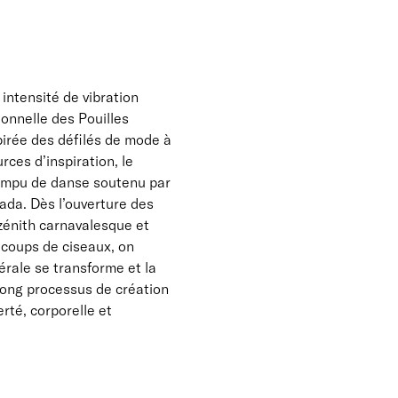
 intensité de vibration
ionnelle des Pouilles
pirée des défilés de mode à
ces d’inspiration, le
rompu de danse soutenu par
kada. Dès l’ouverture des
 zénith carnavalesque et
 coups de ciseaux, on
cérale se transforme et la
n long processus de création
rté, corporelle et