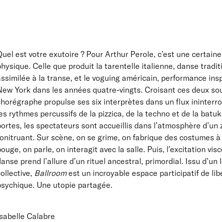
uel est votre exutoire ? Pour Arthur Perole, c’est une certaine
hysique. Celle que produit la tarentelle italienne, danse tradit
ssimilée à la transe, et le voguing américain, performance ins
ew York dans les années quatre-vingts. Croisant ces deux sour
chorégraphe propulse ses six interprètes dans un flux ininter
es rythmes percussifs de la pizzica, de la techno et de la batu
ortes, les spectateurs sont accueillis dans l’atmosphère d’un
onitruant. Sur scène, on se grime, on fabrique des costumes à
ouge, on parle, on interagit avec la salle. Puis, l’excitation vis
anse prend l’allure d’un rituel ancestral, primordial. Issu d’u
ollective,
Ballroom
est un incroyable espace participatif de libe
psychique. Une utopie partagée.
Isabelle Calabre