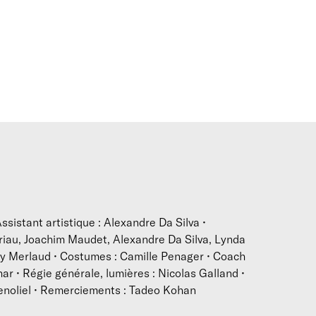
la compagnie a au répertoire plusieurs spectacles -
Stimmlos
(
Rock’n Chair
(2017). Mais aussi plusieurs autres projets de
performance créée pour les Monuments Nationaux (2018), ou p
projet en lien avec
Rock'n Chair
) ou encore
Stimmlos-Swei
(re
intergénérationnelle de
Stimmlos
). Arthur Perole propose une d
udique, toujours dirigée vers le spectateur et la formation d’
efusant le constat que la danse contemporaine fait figure de l
onçoit ses créations comme le laboratoire d’une pratique du r
ssistant artistique : Alexandre Da Silva •
rriau, Joachim Maudet, Alexandre Da Silva, Lynda
ny Merlaud • Costumes : Camille Penager • Coach
ar • Régie générale, lumières : Nicolas Galland •
Benoliel • Remerciements : Tadeo Kohan