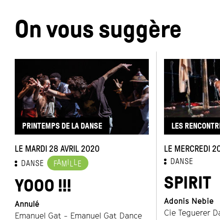
On vous suggère
PRINTEMPS DE LA DANSE
LES RENCONTRE
LE MARDI 28 AVRIL 2020
LE MERCREDI 2
DANSE
A
I
L
DANSE
F
M
L
E
SPIRIT
YOOO !!!
Adonis Nebie
Annulé
Cie Teguerer D
Emanuel Gat - Emanuel Gat Dance