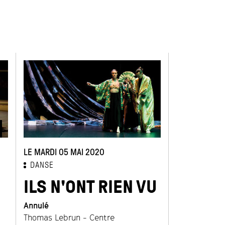
PRINTEMPS 
LE MARDI 05 MAI 2020
LE MARDI 19 
DANSE
DANSE
ILS N'ONT RIEN VU
PODE 
Annulé
Annulé
Thomas Lebrun - Centre
Cie Leïla Ka 