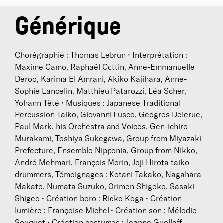
look at memory
au CCNT en novembre de la même
Générique
année. Créée en novembre 2018,
Dans ce monde
est
un voyage musical chorégraphié, pensé pour tous les
âges. Thomas Lebrun a créé
Ils n’ont rien vu
à Tours
Chorégraphie : Thomas Lebrun • Interprétation :
en juin 2019.
Maxime Camo, Raphaël Cottin, Anne-Emmanuelle
Deroo, Karima El Amrani, Akiko Kajihara, Anne-
Sophie Lancelin, Matthieu Patarozzi, Léa Scher,
Yohann Têté • Musiques : Japanese Traditional
Percussion Taiko, Giovanni Fusco, Geogres Delerue,
Paul Mark, his Orchestra and Voices, Gen-ichiro
Murakami, Toshiya Sukegawa, Group from Miyazaki
Prefecture, Ensemble Nipponia, Group from Nikko,
André Mehmari, François Morin, Joji Hirota taiko
drummers, Témoignages : Kotani Takako, Nagahara
Makato, Numata Suzuko, Orimen Shigeko, Sasaki
Shigeo • Création boro : Rieko Koga • Création
lumière : Françoise Michel • Création son : Mélodie
Souquet • Création costumes : Jeanne Guellaff