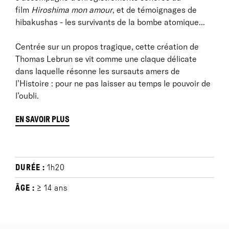
film
Hiroshima mon amour
, et de témoignages de
hibakushas - les survivants de la bombe atomique...
Centrée sur un propos tragique, cette création de
Thomas Lebrun se vit comme une claque délicate
dans laquelle résonne les sursauts amers de
l’Histoire : pour ne pas laisser au temps le pouvoir de
l’oubli.
EN SAVOIR PLUS
NOTE D'INTENTION
DURÉE :
1h20
«
J’ai voulu imposer l’impossibilité d’accrocher,
d’amarrer à l’événement d’Hiroshima, enfin à la
ÂGE :
≥ 14 ans
catastrophe fantastique que représente Hiroshima...
une affabulation quelconque. J’ai voulu... Quand je
fais dire au début ‘‘ tu n’as rien vu à Hiroshima ’’, cela