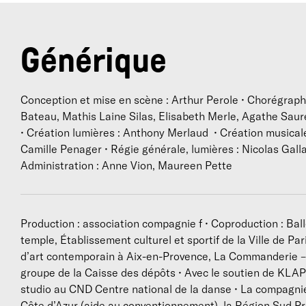
«
p
Générique
I
L
l
Conception et mise en scène : Arthur Perole • Chorégraphi
Bateau, Mathis Laine Silas, Elisabeth Merle, Agathe Saurel
• Création lumières : Anthony Merlaud • Création musicale
a
Camille Penager • Régie générale, lumières : Nicolas Galla
Administration : Anne Vion, Maureen Pette
f
u
«
Production : association compagnie f • Coproduction : Bal
l
temple, Établissement culturel et sportif de la Ville de 
r
d’art contemporain à Aix-en-Provence, La Commanderie – 
groupe de la Caisse des dépôts • Avec le soutien de KLAP 
studio au CND Centre national de la danse • La compagn
Côte d’Azur (aide au conventionnement), la Région Sud P