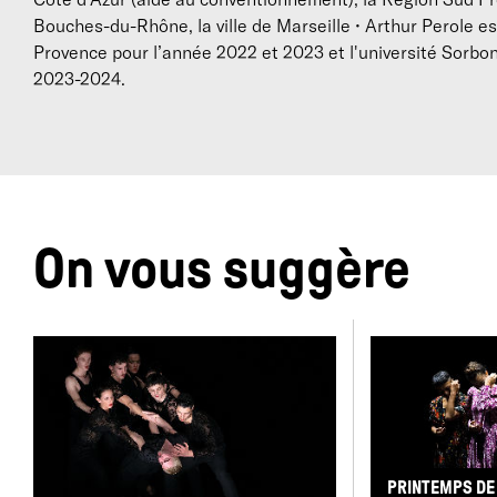
Bouches-du-Rhône, la ville de Marseille • Arthur Perole es
Provence pour l’année 2022 et 2023 et l'université Sorbon
2023-2024.
R
U
p
On vous suggère
S
i
P
A
p
PRINTEMPS DE