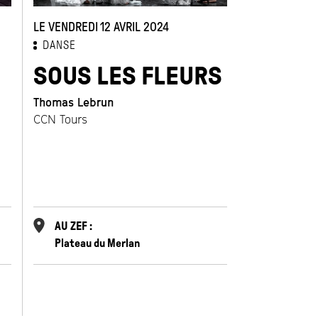
 lui offre les outils pour
2014,
Scarlett
en 2015,
LE VENDREDI 12 AVRIL 2024
mance pour espace
DANSE
 vivants
en 2021 (solo).
SOUS LES FLEURS
Thomas Lebrun
CCN Tours
AU ZEF :
Plateau du Merlan