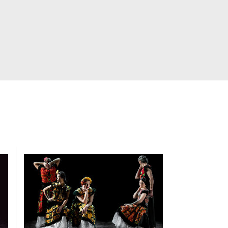
e Danse de Paris
ndré Lafonta, Susan
créations d'Edmond
s d’Angelin Preljocaj et
 l’issue de sa formation, il
nabelle Pulcini, Christine
e Joanne Leighton pour deux
créations
9,000Pas
et
I'm
ses propres projets :
s 2017 à Marseille.
 avec Vincent Goethals,
rie documentaire,
RÊVES
,
he, danseur et public sur le
ectateur à partager une