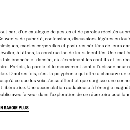
out part d’un catalogue de gestes et de paroles récoltés aupr
Souvenirs de puberté, confessions, discussions légères ou louf
mimiques, manies corporelles et postures héritées de leurs dan
évoiler, à tâtons, la construction de leurs identités. Une mati
a fois énoncée et dansée, où s’expriment les conflits et les réc
aire. Parfois, la parole et le mouvement sont à l’unisson pour
dée. D’autres fois, c’est la polyphonie qui offre à chacun•e un
usqu’à ce que les voix s’essoufflent et que surgisse une conne
t libératrice. Une accumulation audacieuse à l’énergie magnét
ublic avec ferveur dans l’exploration de ce répertoire bouillonn
EN SAVOIR PLUS