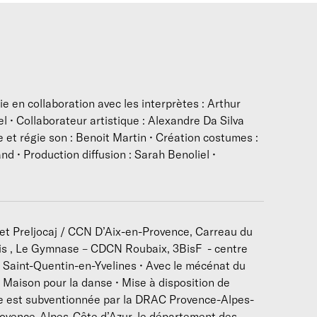
 Par ce procédé, je souhaite mettre en évidence la capacité de
lus précis que la pensée, plus riche en émotions et parfois même
ntentions artistiques
es récits s’additionneront aux gestes pour mettre en relief le
ogiques, voire conflictuels qui existent entre notre mental et n
mouvement seront à des moments à l’unisson pour révéler une 
e en collaboration avec les interprètes : Arthur
polyphonie pour donner à chacun·e un espace d’expression.
 • Collaborateur artistique : Alexandre Da Silva
Cette matière sera mise au service d’une écriture chorégraphi
 et régie son : Benoit Martin • Création costumes :
ccumulation, venant tisser ensemble les différentes histoires 
nd • Production diffusion : Sarah Benoliel •
autres dans une urgence à se raconter, à communiquer avec le p
atigue apparaisse dans le corps, dans le souffle de la voix, pou
ne connexion plus simple, viscérale et animale avec son corps
 Avec cette pièce, je veux mettre en commun nos histoires car
let Preljocaj / CCN D’Aix-en-Provence, Carreau du
'écoute de celles- ci, on peut se défaire de nos culpabilités, 
Paris , Le Gymnase – CDCN Roubaix, 3BisF - centre
etrouver un rapport simple à notre propre corps. »
Saint-Quentin-en-Yvelines • Avec le mécénat du
Maison pour la danse • Mise à disposition de
Arthur Perole
ie est subventionnée par la DRAC Provence-Alpes-
rovence-Alpes-Côte d’Azur, le département des