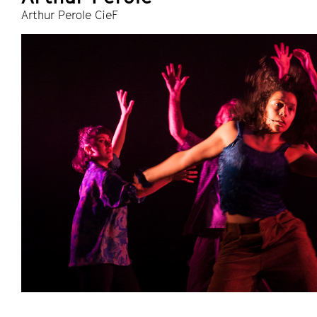
Arthur Perole CieF