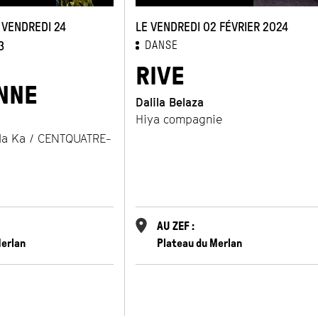
xpérience jusqu’à l’inclure dans le processus chorégraphique, et
mieux appréhender la danse. Ainsi ont pris forme
Stimmlos
en 
 VENDREDI 24
LE VENDREDI 02 FÉVRIER 2024
Rock’n Chair
en 2017,
Ballroom
en 2019,
FOOL
en 2018 (perfor
3
DANSE
atypique),
La BOUM BOOM BUM
(Fête artistique) et
Nos corps
RIVE
NNE
Dalila Belaza
Hiya compagnie
la Ka / CENTQUATRE-
AU ZEF :
Merlan
Plateau du Merlan