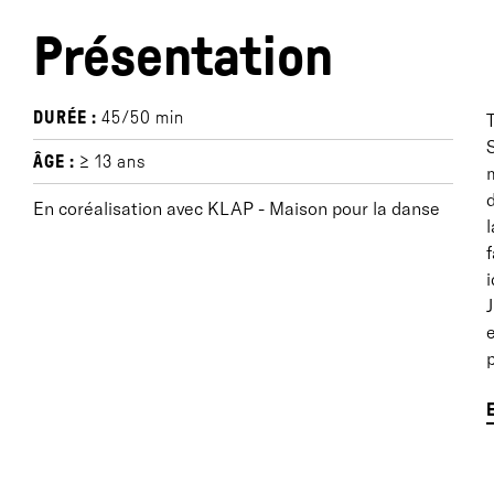
Présentation
DURÉE :
45/50 min
T
ÂGE :
≥ 13 ans
d
En coréalisation avec KLAP - Maison pour la danse
l
f
i
J
e
p