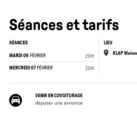
Séances et tarifs
L
é
i
SÉANCES
LIEU
d
KLAP Maison
MARDI 06
FÉVRIER
20H
q
MERCREDI 07
FÉVRIER
20H
c
p
«
e
VENIR EN COVOITURAGE
déposer une annonce
L
m
j
l