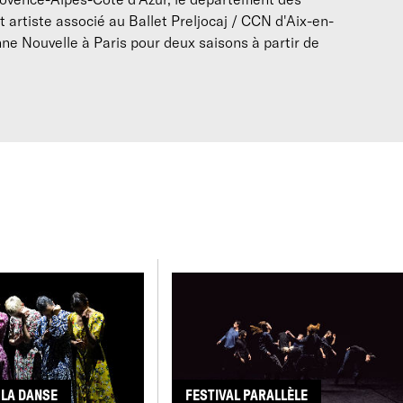
t artiste associé au Ballet Preljocaj / CCN d'Aix-en-
Biographie
ne Nouvelle à Paris pour deux saisons à partir de
Diplômé du Conservatoire National Supérieur de Musique et d
(CNSMDP),
Arthur Perole
croise sur son chemin Peter Goss, A
Alexander, Dominique Mercy, Christine Gerard, participe aux 
usso/Shlomi Tuizer et Cristiana Morganti, interprète Les Noce
prising de Hofesh Shechter pour le Junior Ballet du CNSMDP. À
oursuit son parcours d’interprète auprès de Tatiana Julien, An
Bastin et Radhouane El Meddeb. En 2013, il intègre l'équipe d
pièces du répertoire,
Les Modulables
et Made in série, et les 
itting in a room
.
Arthur Perole fonde la Compagnie F en 2010 pour y développer 
mplantée à l’origine à Mouans-Sartoux, elle est installée depui
arallèlement à ses projets artistiques, il collabore au théâtre
Wajdi Mouawad et Edith Amsellemn. En 2022, Il réalise une sé
avec Pascal Catheland.
rthur Perole interroge les modes relationnels entre chorégrap
rincipe du vivre ensemble et du rassemblement. Il invite le sp
 LA DANSE
FESTIVAL PARALLÈLE