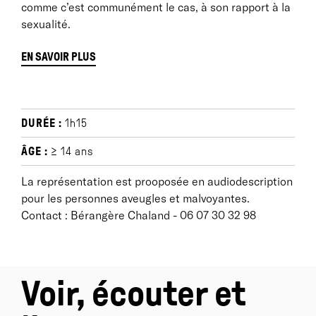
comme c’est communément le cas, à son rapport à la
sexualité.
EN SAVOIR PLUS
Note d'intention
DURÉE :
1h15
« Il n’y a pas de terme précis pour définir la féminité
ÂGE :
≥ 14 ans
d’un homme, malgré toutes ses nuances. En France,
La représentation est prooposée en audiodescription
en Europe, et dans une grande majorité du globe,
pour les personnes aveugles et malvoyantes.
l’homme féminin est difficilement accepté, souvent
Contact : Bérangère Chaland - 06 07 30 32 98
casé dans les minorités ou relégué dans les cas
particuliers... Certaines religions ne reconnaissent
pas même leur présence, voire interdisent leur
existence... Et dans nos pays civilisés, tous les jours,
Voir, écouter et
des enfants sont rejetés par leurs familles, des
jeunes gens sont agressés, défigurés jusqu’à en