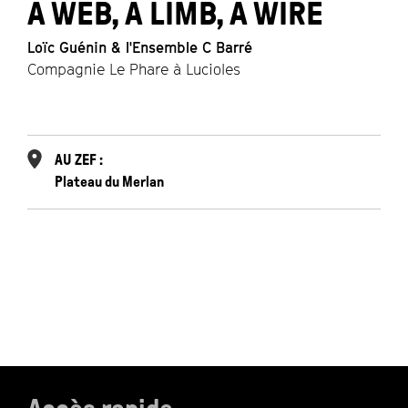
A WEB, A LIMB, A WIRE
Loïc Guénin & l'Ensemble C Barré
M
Compagnie Le Phare à Lucioles
C
AU ZEF :
Plateau du Merlan