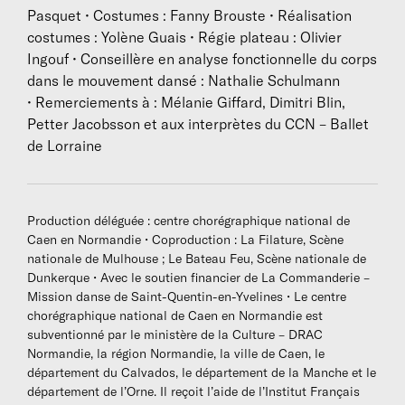
tissant ensemble différentes partitions - gestes,
Pasquet • Costumes : Fanny Brouste • Réalisation
musique, lumière, costumes - et créant ainsi un
costumes : Yolène Guais • Régie plateau : Olivier
échafaudage singulier. La façon dont il travaille avec
Ingouf • Conseillère en analyse fonctionnelle du corps
les interprètes, dans une écriture au plateau nourrie
dans le mouvement dansé : Nathalie Schulmann
d’improvisations contraintes, permet à chacun de
• Remerciements à : Mélanie Giffard, Dimitri Blin,
développer sa propre danse à travers une présence
Petter Jacobsson et aux interprètes du CCN – Ballet
active.
de Lorraine
Chorégraphe prolixe, produisant plusieurs pièces par
an, Alban Richard est régulièrement invité par des
ballets et des compagnies à créer des œuvres de
Production déléguée : centre chorégraphique national de
commande, tant à l’international (Canada, Lituanie,
Caen en Normandie • Coproduction : La Filature, Scène
nationale de Mulhouse ; Le Bateau Feu, Scène nationale de
Norvège) qu’en France. Il intervient également en
Dunkerque • Avec le soutien financier de La Commanderie –
dehors des salles de spectacle - dans des lieux tels
Mission danse de Saint-Quentin-en-Yvelines • Le centre
que le Louvre, le musée d’Art moderne de la Ville de
chorégraphique national de Caen en Normandie est
Paris, le musée du quai Branly–Jacques Chirac et le
subventionné par le ministère de la Culture – DRAC
musée Guimet - pour imaginer des performances in
Normandie, la région Normandie, la ville de Caen, le
situ. Artiste curieux, touche-à-tout, Alban Richard
département du Calvados, le département de la Manche et le
considère son métier comme un artisanat qui se
département de l’Orne. Il reçoit l’aide de l’Institut Français