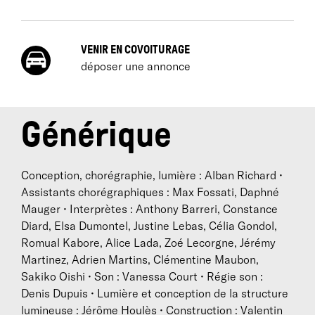
crée plus d’une trentaine d’œuvres avec l’ambition
affirmée d’inventer, à chaque nouvelle création, un
nouveau corps, une nouvelle langue. Faisant œuvre
VENIR EN COVOITURAGE
de recherche, Alban Richard n’impose pas une
déposer une annonce
signature gestuelle repérable entre toutes, une
méthode, un style, mais expérimente à chaque
nouvelle pièce, dans un rapport étroit à une partition
Générique
musicale le plus souvent jouée en direct. Chaque
projet s’ouvre comme un laboratoire érudit et
sensible, creusant des questions structurelles et
Conception, chorégraphie, lumière : Alban Richard •
formelles à partir de la musique, de l’écriture et de la
Assistants chorégraphiques : Max Fossati, Daphné
composition. Ne jamais reproduire, toujours repartir
Mauger • Interprètes : Anthony Barreri, Constance
de zéro, quitte à passer de l’expressionnisme, avec
Diard, Elsa Dumontel, Justine Lebas, Célia Gondol,
une pièce telle que
Luisance
(2008), à des objets plus
Romual Kabore, Alice Lada, Zoé Lecorgne, Jérémy
abstraits tels que
Breathisdancing
(2017) ou
Vivace
Martinez, Adrien Martins, Clémentine Maubon,
(2018).
Sakiko Oishi • Son : Vanessa Court • Régie son :
Alban Richard élabore ses créations en relation avec
Denis Dupuis • Lumière et conception de la structure
différents collaborateurs, anciens et nouveaux venus,
lumineuse : Jérôme Houlès • Construction : Valentin