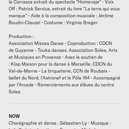
BIOGRAPHIES
la Carrasca extrait du spectacle "Homenaje" • Voix
Off : Patrick Servius, extrait du livre "La terre qui vous
manque" • Aide à la composition musicale : Jérôme
C’est à l’âge de 3 ans qu’
Ana Pérez
met ses
Boudin-Clauzel • Costume : Virginie Breger
premières chaussures de flamenco. Fille du
chorégraphe contemporain Patrick Servius et de
Production :
Maria Pérez danseuse de flamenco et directrice du
Association Miscea Danse • Coproduction : CDCN
centre Solea, Ana grandira sous l’influence de ces
de Guyanne - Touka danses, Association Solea, Arts
deux modèles. Après sa formation au sein du groupe
et Musiques en Provence • Avec le soutien de
Grenade de Josette Baïz, elle étudiera auprès des
: Klap Maison pour la danse à Marseille, CDCN du
plus grands maîtres du flamenco tels que Pilar
Val-de-Marne - La briqueterie, CCN de Roubaix -
Ortega, Adela Campallo ou Andrés Marin à Séville,
ballet du Nord, l'Astronef et le Pôle 164 • Accompagné
berceau de cet art traditionnel, où elle vivra pendant
par l’Arcade • Remerciements aux élèves du centre
huit ans. Très vite elle intègre les tablaos les plus
Solea
prestigieux d’Espagne, la Compagnie de Cristina
Hoyos et la compagnie flamenco vivo de Luis de la
Carrasca avec qui elle parcourt le monde. En 2017,
Ana revient dans sa ville natale à Marseille et crée sa
NOW
propre compagnie. Elle entame alors un travail de
Chorégraphie et danse : Sébastien Ly • Musique :