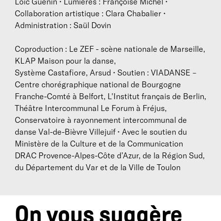
recherche avec la création du solo Répercussions ce
Loïc Guénin • Lumières : Françoise Michel •
qui l'amènera à explorer une approche plus
Collaboration artistique : Clara Chabalier •
contemporaine de sa danse.
Administration : Saül Dovin
Aujourd'hui elle poursuit ses expérimentations en
allant toujours plus loin dans le champ des possibles
Coproduction : Le ZEF - scène nationale de Marseille,
que lui propose sa gestuelle si singulière. Son sens
KLAP Maison pour la danse,
du rythme et la sonorité délicate de ses pieds en font
Système Castafiore, Arsud • Soutien : VIADANSE –
également une musicienne virtuose.
Centre chorégraphique national de Bourgogne
Franche-Comté à Belfort, L'Institut français de Berlin,
Théâtre Intercommunal Le Forum à Fréjus,
Conservatoire à rayonnement intercommunal de
Après des études d’économétrie,
Sébastien Ly
se
danse Val-de-Bièvre Villejuif • Avec le soutien du
forme au Centre National de Danse Contemporaine
Ministère de la Culture et de la Communication
d’Angers. Au Centre Chorégraphique National de
DRAC Provence-Alpes-Côte d’Azur, de la Région Sud,
Nantes il participe à la création du Festin
du Département du Var et de la Ville de Toulon
chorégraphié par Claude Brumachon. Il rejoint
ensuite à Londres Punchdrunk Theatrical
Experiences où il explore un travail in situ en relation
directe avec le public. De retour en France il danse
On vous suggère
pour Béatrice Massin, Martha Rodezno. En 2005,