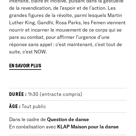
intensité, claire et incisive, puisant dans la gestuelle
de la revendication, de l’espoir et de l’action. Les
grandes figures de la révolte, parmi lesquels Martin
Luther King, Gandhi, Rosa Parks, les Femen viennent
nourrir et incarner le mouvement de ce corps qui se
pare au combat, pour affirmer l’urgence d’une
réponse sans appel : c’est maintenant, c’est tout de
suite, c’est NOW.
EN SAVOIR PLUS
NOTES D'INTENTION
DURÉE :
1h30 (entracte compris)
Répercussions
ÂGE :
Tout public
Mes pas viennent du Flamenco, mon métissage me
rappelle d'où je viens et mes goûts sont tout
Dans le cadre de
Question de danse
simplement le reﬂet de ma génération...
Aujourd'hui
En coréalisation avec
KLAP Maison pour la danse
ma danse n'appartient plus à un mouvement précis,