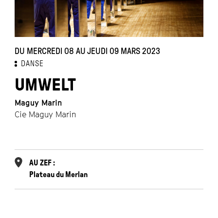
DU MERCREDI 08 AU JEUDI 09 MARS 2023
D
DANSE
UMWELT
Maguy Marin
Pi
Cie Maguy Marin
C
AU ZEF :
Plateau du Merlan