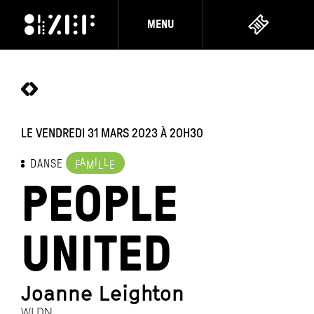
MENU
LE VENDREDI 31 MARS 2023
À 20H30
A
I
L
DANSE
F
M
L
E
PEOPLE
UNITED
Joanne Leighton
WLDN