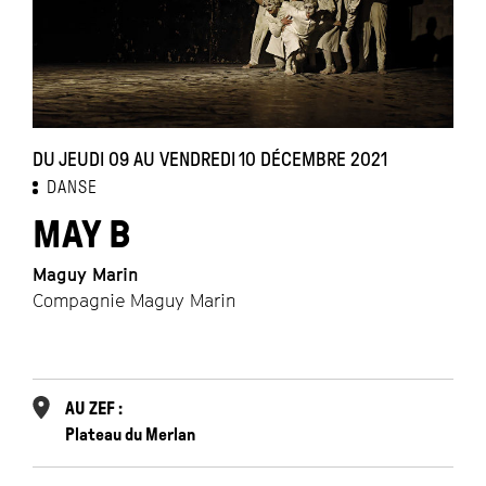
Création au titre des nouvelles écritures du corps et
de la parole de 2022 à 2024.
DU JEUDI 09 AU VENDREDI 10 DÉCEMBRE 2021
L
DANSE
MAY B
Maguy Marin
C
Compagnie Maguy Marin
C
AU ZEF :
Plateau du Merlan