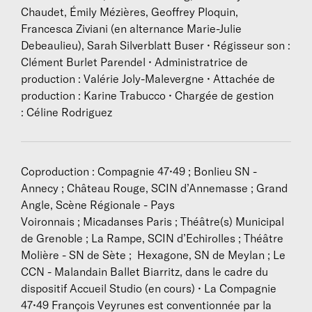
questionnement du sens sont permanents.
Chaudet, Émily Mézières, Geoffrey Ploquin,
Francesca Ziviani (en alternance Marie-Julie
Dans ses processus de création liés au plateau et
Debeaulieu), Sarah Silverblatt Buser • Régisseur son :
dans ses actions artistiques impliquant des
Clément Burlet Parendel • Administratrice de
populations du territoire, il cherche à révéler la
production : Valérie Joly-Malevergne • Attachée de
singularité de chacun danseurs, circassiens,
production : Karine Trabucco • Chargée de gestion
comédiens professionnels, personnes amateures, en
: Céline Rodriguez
milieu scolaire, en voie de réinsertion, en situation de
handicap, personnes hospitalisées ou encore en
milieu carcéral.
Coproduction : Compagnie 47•49 ; Bonlieu SN -
Ses créations rencontrent un vaste public et ses
Annecy ; Château Rouge, SCIN d’Annemasse ; Grand
dernières pièces bénéficient de tournées
Angle, Scène Régionale - Pays
importantes en France et à l’étranger. En octobre
Voironnais ; Micadanses Paris ; Théâtre(s) Municipal
2014, il est lauréat du concours international de
de Grenoble ; La Rampe, SCIN d’Echirolles ; Théâtre
danse Masdanza aux îles Canaries (prix du jury et
Molière - SN de Sète ; Hexagone, SN de Meylan ; Le
prix du public). En 2015, la compagnie représente la
CCN - Malandain Ballet Biarritz, dans le cadre du
France à la journée internationale de la danse à
dispositif Accueil Studio (en cours) • La Compagnie
Shanghai, puis est invitée au Sidance à Séoul et à
47•49 François Veyrunes est conventionnée par la
Busan en Corée ainsi qu’à la plateforme