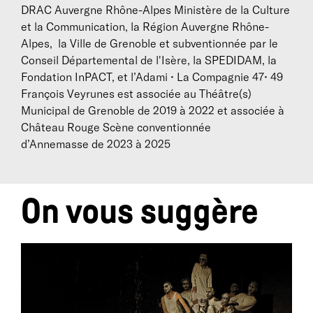
DRAC Auvergne Rhône-Alpes Ministère de la Culture
internationale d’Almada à Lisbonne. En mars 2017, il
et la Communication, la Région Auvergne Rhône-
parachève avec
Sisyphe Heureux
,
Une Trilogie
Alpes, la Ville de Grenoble et subventionnée par le
Humaine
, trois volets chorégraphiques pour six
Conseil Départemental de l'Isère, la SPEDIDAM, la
danseurs, présente en Avignon en juillet 2018, puis en
Fondation InPACT, et l’Adami • La Compagnie 47• 49
septembre à la Biennale de la Danse de Lyon.
François Veyrunes est associée au Théâtre(s)
Avec
Outrenoir
, créée en octobre 2019, il entame une
Municipal de Grenoble de 2019 à 2022 et associée à
nouvelle trilogie,
Humain trop Humain
et débute, avec
Château Rouge Scène conventionnée
sa compagnie, une association avec le Théâtre
d’Annemasse de 2023 à 2025
Municipal de Grenoble pour 3 années. En 2020, ses 2
dernières créations sont en tournées dans toute la
France.
On vous suggère
Il est artiste associé au Dôme Théâtre Scène
conventionnée d’Albertville pour la saison 2020/21 et
démarre le travail de création de
Résonance
avec une
nouvelle équipe de 7 danseurs.
Il sera artiste associé à Château Rouge, Scène
Conventionnée d’Anemasse d’intérêt national Art et