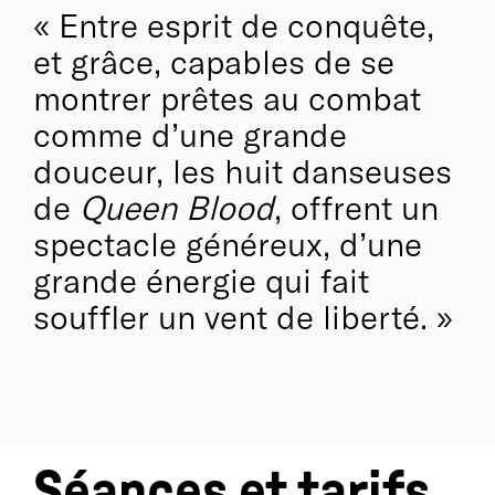
Entre esprit de conquête,
spirit, au passage de l'intime à l'émancipation, avec
Queen Blood
. Ousmane Sy poursuit par le geste
et grâce, capables de se
chorégraphique une recherche esthétique influencée
montrer prêtes au combat
autant par le corps de ballet, que l'esprit freestyle du
hip hop ou les combinaisons tactiques du sport à
comme d’une grande
onze, traversé par la conviction que l'identité
douceur, les huit danseuses
s'accomplit au service de l'entité.
de
Queen Blood
, offrent un
spectacle généreux, d’une
grande énergie qui fait
souffler un vent de liberté.
Séances et tarifs