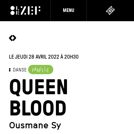
MENU
LE JEUDI 28 AVRIL 2022
À 20H30
A
I
L
DANSE
F
M
L
E
QUEEN
BLOOD
Ousmane Sy