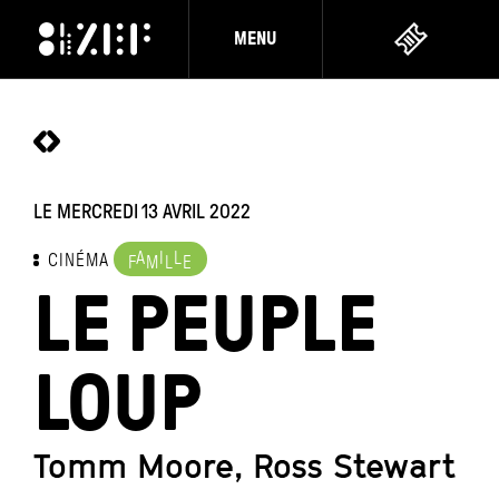
MENU
LE MERCREDI 13 AVRIL 2022
A
I
L
CINÉMA
F
M
L
E
LE PEUPLE
LOUP
Tomm Moore, Ross Stewart