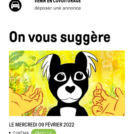
VENIR EN COVOITURAGE
déposer une annonce
On vous suggère
LE MERCREDI 09 FÉVRIER 2022
D
A
I
L
CINÉMA
F
M
L
E