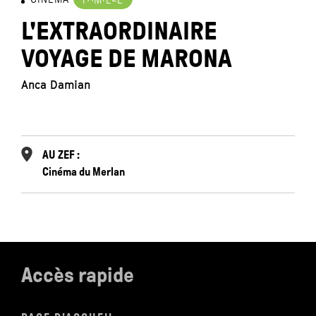
L'EXTRAORDINAIRE
VOYAGE DE MARONA
Il
Anca Damian
AU ZEF :
Cinéma du Merlan
Accès rapide