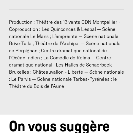
Sophocle
,
Ursule
d’Howard Barker et
Victoria
de
Félix Jousserand (cycle
Les Suppliantes
),
Les Études
et
Notre jeunesse
d’Olivier Saccomano,
L’Avantage
Production : Théâtre des 13 vents CDN Montpellier •
du printemps
,
Othello, variation pour trois acteurs
et
Coproduction : Les Quinconces & L’espal — Scène
Soudain la nuit
d’Olivier Saccomano, pièces
nationale Le Mans ; L’empreinte — Scène nationale
présentées au Festival d’Avignon en 2014 et 2015. Fin
Brive-Tulle ; Théâtre de l’Archipel — Scène nationale
2017, Nathalie Garraud et Olivier Saccomano
de Perpignan ; Centre dramatique national de
débutent un nouveau cycle qui conduira à la création
l’Océan Indien ; La Comédie de Reims — Centre
de
La Beauté du geste
le 3 octobre 2019. En 2021, ils
dramatique national ; Les Halles de Schaerbeek —
créent dans le cadre du Printemps de Comédiens
Un
Bruxelles ; Châteauvallon - Liberté — Scène nationale
Hamlet de moins
première pièce d'un diptyque qui
; Le Parvis — Scène nationale Tarbes-Pyrénées ; le
amènera à la création de la pièce
Institut Ophélie
.
Théâtre du Bois de l’Aune
Parallèlement, Nathalie Garraud continue à mener
des projets de coopération et de formation en France
et à l’étranger : un compagnonnage avec le collectif
Zoukak à Beyrouth (depuis 2006), des productions
étudiantes à Aix-Marseille Université (2011) et à
On vous suggère
l’Université Paul Valéry Montpellier III (2017, 2018), un