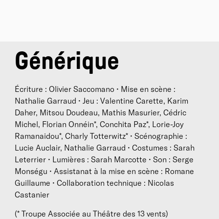
Institut qui porte aujourd’hui son nom, une femme
reprend le flambeau d’une lutte infinie.
Générique
Biographies
Nathalie Garraud
est née en 1977. Après une
formation d’actrice, elle crée la compagnie du Zieu en
Écriture : Olivier Saccomano • Mise en scène :
1998 à Paris. Entre 2003 et 2005, elle travaille
Nathalie Garraud • Jeu : Valentine Carette, Karim
régulièrement dans les camps de réfugiés
Daher, Mitsou Doudeau, Mathis Masurier, Cédric
palestiniens du Liban, où elle crée notamment
Les
Michel, Florian Onnéin*, Conchita Paz*, Lorie-Joy
Enfants d’Edward Bond
. Après cette expérience
Ramanaidou*, Charly Totterwitz* • Scénographie :
marquante, elle crée en France
Les Européens
Lucie Auclair, Nathalie Garraud • Costumes : Sarah
d’Howard Barker, mise en scène qui signe la
Leterrier • Lumières : Sarah Marcotte • Son : Serge
structuration professionnelle de la compagnie en
Monségu • Assistanat à la mise en scène : Romane
2005. En 2006, elle rencontre Olivier Saccomano,
Guillaume • Collaboration technique : Nicolas
avec qui elle codirigera désormais la compagnie. Ils
Castanier
conçoivent ensemble des cycles de création, dont elle
(* Troupe Associée au Théâtre des 13 vents)
signe les mises en scène :
Ismène d’après Eschyle et