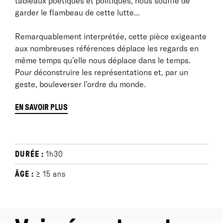
tableaux poétiques et politiques, nous souffle de
garder le flambeau de cette lutte...
Remarquablement interprétée, cette pièce exigeante
aux nombreuses références déplace les regards en
même temps qu’elle nous déplace dans le temps.
Pour déconstruire les représentations et, par un
geste, bouleverser l’ordre du monde.
EN SAVOIR PLUS
À propos
DURÉE :
1h30
Ophélie, c’est une invention.
ÂGE :
≥ 15 ans
Une pièce pour faire faux-bond à la Loi-du-Nom et à
la tradition, pour rendre justice à la langue secrète
qu’Ophélie invente avant de mourir. Une pièce sur un
désir qui ne s’adapte pas. Parce que ce qu’on veut, au