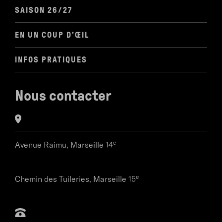
philosophie intitulée
Le Théâtre comme pensée
SAISON 26/27
(2016), publiée, comme les textes des pièces, aux
éditions Les Solitaires Intempestifs. Depuis janvier
EN UN COUP D'ŒIL
2018, il est co-directeur du Théâtre des 13 vents CDN
Montpellier.
INFOS PRATIQUES
Nous contacter
e
Avenue Raimu,
Marseille 14
e
Chemin des Tuileries,
Marseille 15