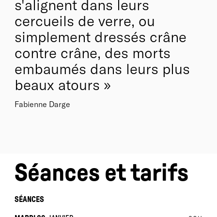
s'alignent dans leurs
cercueils de verre, ou
simplement dressés crâne
Biographie
contre crâne, des morts
Née en 1967, figure primordiale de la scène
internationale,
Emma Dante
fondait à Palerme, en
embaumés dans leurs plus
1999, sa compagnie Sud Costa Occidentale. Mondes
beaux atours
peuplés de créatures sublimes et abominables,
cauchemars tendres ou musées de la torture, les
Fabienne Darge
spectacles-manifestes d’Emma Dante choquent,
cognent, cassent les idées reçues. Récompensée par
les plus grands prix internationaux lors des festivals
de théâtre européens.
Séances et tarifs
SÉANCES