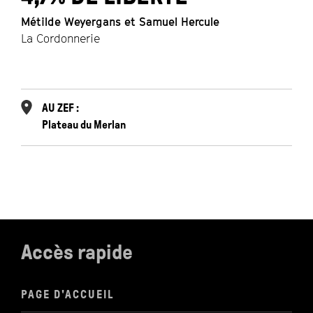
Métilde Weyergans et Samuel Hercule
La Cordonnerie
C
T
AU ZEF :
Plateau du Merlan
Accès rapide
PAGE D'ACCUEIL