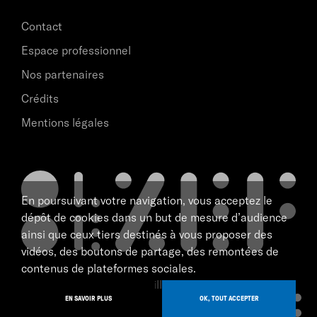
Contact
Espace professionnel
Nos partenaires
Crédits
Mentions légales
En poursuivant votre navigation, vous acceptez le
dépôt de cookies dans un but de mesure d’audience
ainsi que ceux tiers destinés à vous proposer des
vidéos, des boutons de partage, des remontées de
contenus de plateformes sociales.
scène nationale de Marseille
tous droits réservé 2026
EN SAVOIR PLUS
OK, TOUT ACCEPTER