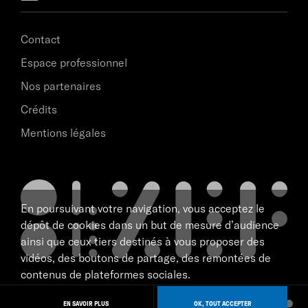
Contact
Espace professionnel
Nos partenaires
Crédits
Mentions légales
En poursuivant votre navigation, vous acceptez le
dépôt de cookies dans un but de mesure d’audience
ainsi que ceux tiers destinés à vous proposer des
vidéos, des boutons de partage, des remontées de
contenus de plateformes sociales.
scène nationale de Marseille
NAVIGATION
tous droits réservé 2026
EN SAVOIR PLUS
OK, TOUT ACCEPTER