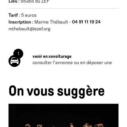
Lieu
: Studio du ZEF
Tarif
: 5 euros
Inscription
: Marine Thébault -
04 91 11 19 24
mthebault@lezef.org
1
venir en covoiturage
consulter l'annonce ou en déposer une
On vous suggère