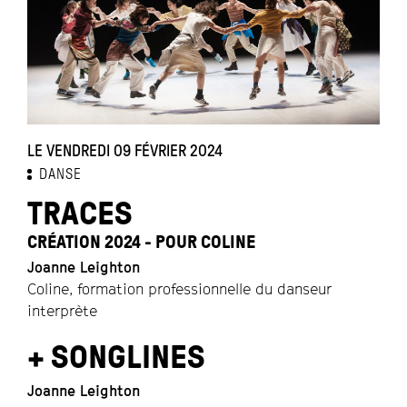
LE VENDREDI 09 FÉVRIER 2024
L
DANSE
TRACES
CRÉATION 2024 - POUR COLINE
M
Joanne Leighton
K
Coline, formation professionnelle du danseur
interprète
+ SONGLINES
Joanne Leighton