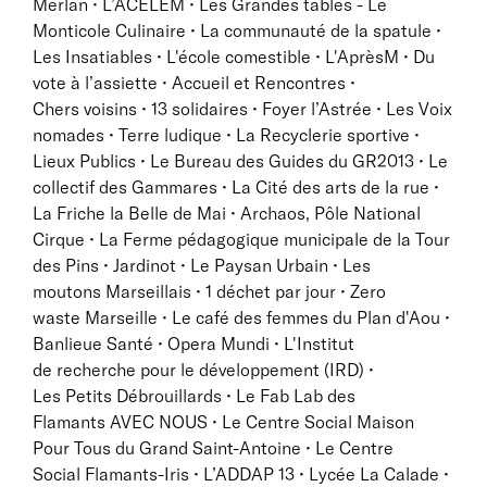
Merlan • L’ACELEM • Les Grandes tables - Le
Monticole Culinaire • La communauté de la spatule •
Les Insatiables • L'école comestible • L'AprèsM • Du
vote à l’assiette • Accueil et Rencontres •
Chers voisins • 13 solidaires • Foyer l’Astrée • Les Voix
nomades • Terre ludique • La Recyclerie sportive •
Lieux Publics • Le Bureau des Guides du GR2013 • Le
collectif des Gammares • La Cité des arts de la rue •
La Friche la Belle de Mai • Archaos, Pôle National
Cirque • La Ferme pédagogique municipale de la Tour
des Pins • Jardinot • Le Paysan Urbain • Les
moutons Marseillais • 1 déchet par jour • Zero
waste Marseille • Le café des femmes du Plan d'Aou •
Banlieue Santé • Opera Mundi • L'Institut
de recherche pour le développement (IRD) •
Les Petits Débrouillards • Le Fab Lab des
Flamants AVEC NOUS • Le Centre Social Maison
Pour Tous du Grand Saint-Antoine • Le Centre
Social Flamants-Iris • L’ADDAP 13 • Lycée La Calade •