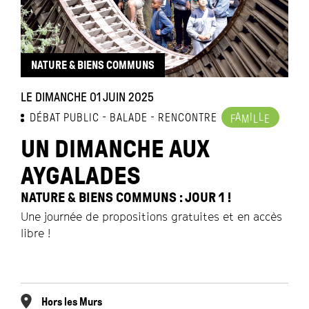
NATURE & BIENS COMMUNS
LE DIMANCHE 01 JUIN 2025
L
A
I
L
DÉBAT PUBLIC
BALADE
RENCONTRE
F
M
L
E
UN DIMANCHE AUX
AYGALADES
G
NATURE & BIENS COMMUNS : JOUR 1 !
Une journée de propositions gratuites et en accès
libre !
Hors les Murs