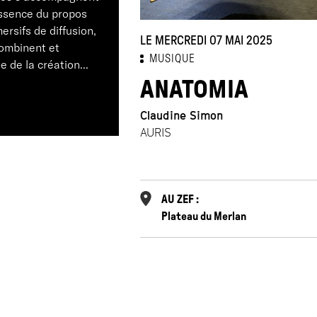
essence du propos
ersifs de diffusion,
LE MERCREDI 07 MAI 2025
combinent et
MUSIQUE
 de la création...
ANATOMIA
Claudine Simon
AURIS
AU ZEF :
Plateau du Merlan