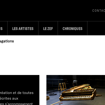
CONTA
US
LES ARTISTES
LE ZEF
CHRONIQUES
pagations
réation et de toutes
écrites aux
ques s'accompagnent