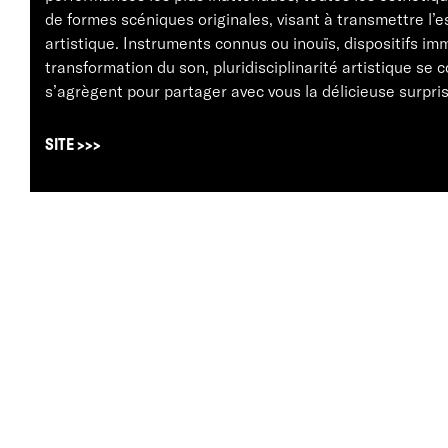
de formes scéniques originales, visant à transmettre l’
artistique. Instruments connus ou inouïs, dispositifs imm
transformation du son, pluridisciplinarité artistique se 
s’agrègent pour partager avec vous la délicieuse surprise
SITE >>>