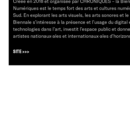
Créée en 2018 et organisée par CHRONIQUES – la Bien
Numériques est le temps fort des arts et cultures numér
Sud. En explorant les arts visuels, les arts sonores et le
Biennale s’intéresse à la présence et l’usage du digital 
technologies dans l’art, investit l’espace public et donn
artistes nationaux·ales et internationaux·ales d’horizons
SITE >>>