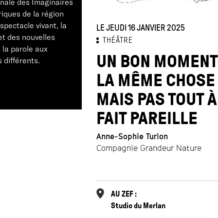
nale des Imaginaires
iques de la région
 spectacle vivant, la
LE JEUDI 16 JANVIER 2025
et des nouvelles
THÉÂTRE
e la parole aux
UN BON MOMENT
 différents.
LA MÊME CHOSE
MAIS PAS TOUT À
FAIT PAREILLE
Anne-Sophie Turion
Compagnie Grandeur Nature
AU ZEF :
Studio du Merlan