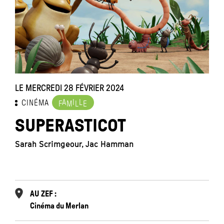
LE MERCREDI 28 FÉVRIER 2024
L
A
I
L
CINÉMA
F
M
L
E
SUPERASTICOT
Sarah Scrimgeour, Jac Hamman
A
AU ZEF :
Cinéma du Merlan