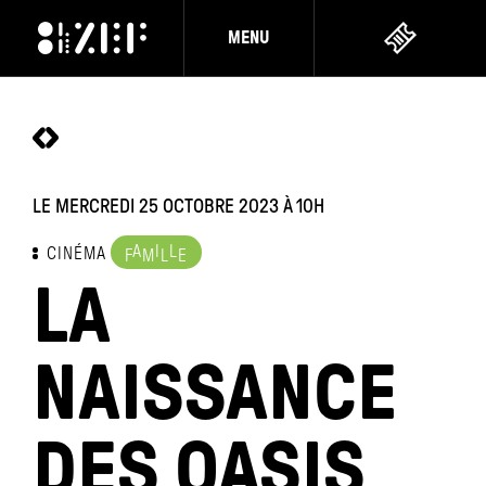
MENU
LE MERCREDI 25 OCTOBRE 2023
À 10H
A
I
L
CINÉMA
F
M
L
E
LA
NAISSANCE
DES OASIS