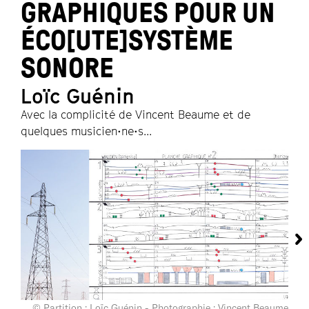
GRAPHIQUES POUR UN
ÉCO[UTE]SYSTÈME
SONORE
Loïc Guénin
Avec la complicité de Vincent Beaume et de
quelques musicien•ne•s...
© Partition : Loïc Guénin - Photographie : Vincent Beaume