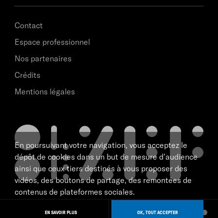
Contact
Espace professionnel
Nos partenaires
Crédits
Mentions légales
En poursuivant votre navigation, vous acceptez le
dépôt de cookies dans un but de mesure d’audience
ainsi que ceux tiers destinés à vous proposer des
vidéos, des boutons de partage, des remontées de
contenus de plateformes sociales.
scène nationale de Marseille
NAVIGATION
EN SAVOIR PLUS
OK, TOUT ACCEPTER
tous droits réservé 2026