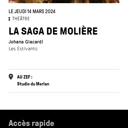
LE JEUDI 14 MARS 2024
D
THÉÂTRE
2
LA SAGA DE MOLIÈRE
Johana Giacardi
K
Les Estivants
Ol
L
_r
co
AU ZEF :
Studio du Merlan
Accès rapide