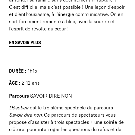
C’est difficile, mais c’est possible ! Une leçon d’espoir
et d’enthousiasme, à l'énergie communicative. On en
sort forcement remonté à bloc, avec le sourire et
l’esprit de révolte au cœur !
EN SAVOIR PLUS
Note d’intention
DURÉE :
1h15
«
Depuis 2014, le Théâtre de la Commune confie
chaque année à des artistes le soin de concevoir en
ÂGE :
≥ 12 ans
quelques semaines un spectacle en prise avec les
Parcours
SAVOIR DIRE NON
problématiques sociologiques et politiques actuelles,
pour réinventer "la tradition du théâtre comme art
Désobéir
est le troisième spectacle du parcours
politique". Pour répondre à cette invitation, nous
Savoir dire non
. Ce parcours de spectateurs vous
sommes allés à la rencontre de jeunes femmes de la
propose d’assister à trois spectacles + une soirée de
première, seconde et troisième générations, issues
clôture, pour interroger les questions du refus et de
de l’immigration pour questionner chacune sur son